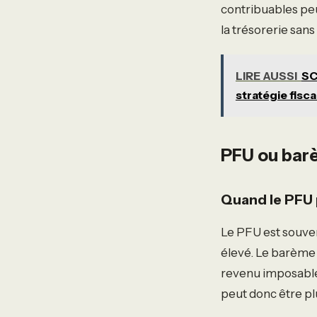
contribuables pe
la trésorerie san
LIRE AUSSI
SC
stratégie fisca
PFU ou barè
Quand le PFU 
Le PFU est souven
élevé. Le barème 
revenu imposable.
peut donc être pl