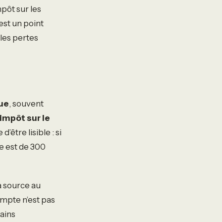
impôt sur les
est un point
 les pertes
que
, souvent
’impôt sur le
’être lisible : si
ce est de 300
a source au
mpte n’est pas
tains