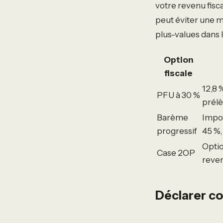
votre revenu fisca
peut éviter une ma
plus-values dans
Option
fiscale
12,8 
PFU à 30 %
prél
Barème
Impos
progressif
45 %,
Optio
Case 2OP
reve
Déclarer c