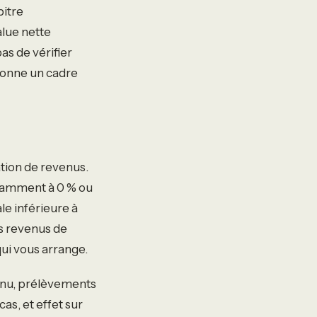
bitre
alue nette
as de vérifier
 donne un cadre
ation de revenus.
notamment à 0 % ou
le inférieure à
es revenus de
qui vous arrange.
venu, prélèvements
as, et effet sur