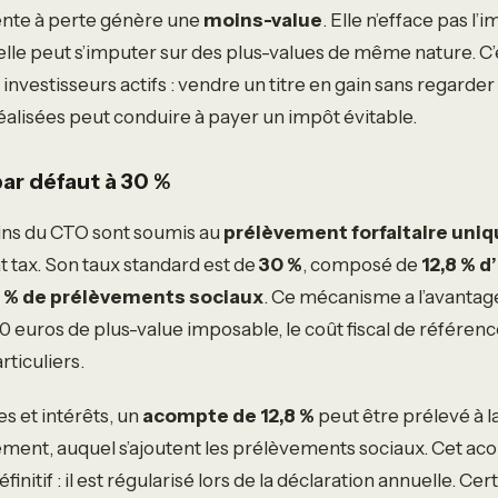
vente à perte génère une
moins-value
. Elle n’efface pas l’
elle peut s’imputer sur des plus-values de même nature. C’
 investisseurs actifs : vendre un titre en gain sans regarder
réalisées peut conduire à payer un impôt évitable.
par défaut à 30 %
ains du CTO sont soumis au
prélèvement forfaitaire uni
t tax. Son taux standard est de
30 %
, composé de
12,8 % d
2 % de prélèvements sociaux
. Ce mécanisme a l’avantage d
00 euros de plus-value imposable, le coût fiscal de référen
rticuliers.
s et intérêts, un
acompte de 12,8 %
peut être prélevé à l
ent, auquel s’ajoutent les prélèvements sociaux. Cet aco
finitif : il est régularisé lors de la déclaration annuelle. Cer