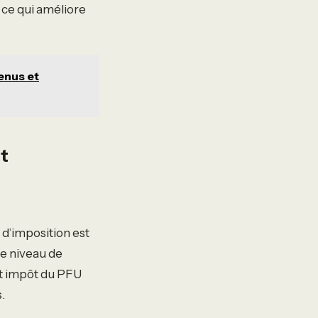
ce qui améliore
venus et
ut
 d’imposition est
le niveau de
rt impôt du PFU
.