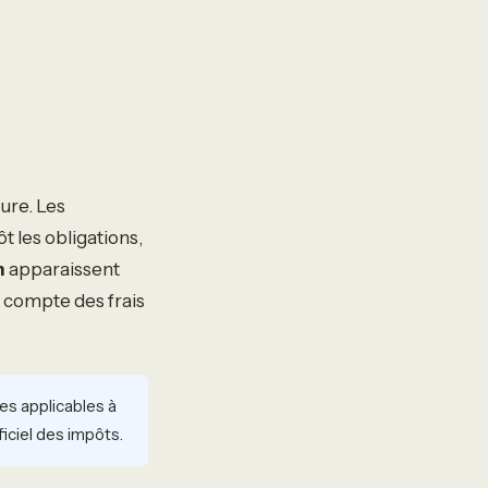
ure. Les
 les obligations,
n
apparaissent
n compte des frais
les applicables à
iciel des impôts.