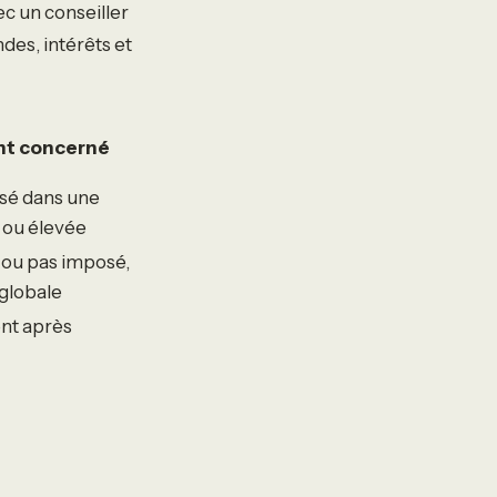
ec un conseiller
des, intérêts et
ent concerné
sé dans une
ou élevée
 ou pas imposé,
 globale
nt après