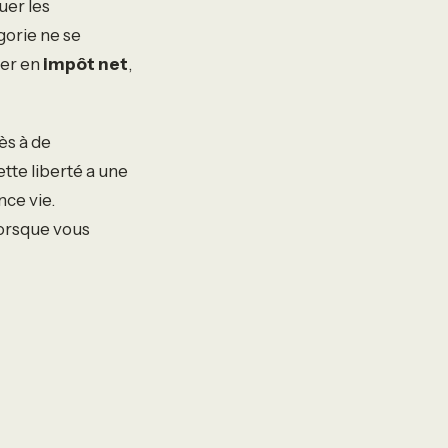
uer les
gorie ne se
ner en
impôt net
,
ès à de
tte liberté a une
nce vie.
lorsque vous