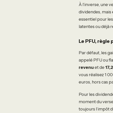
À l’inverse, une 
dividendes, mais 
essentiel pour les
latentes ou déjà 
Le PFU, règle 
Par défaut, les g
appelé PFU ou fla
revenu
et de
17,
vous réalisez 1 0
euros, hors cas pa
Pour les dividende
moment du versem
toujours l’impôt dé