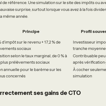
l de référence. Une simulation sur le site des impôts ou av
uvaise surprise, surtout lorsque vous avez à la fois dividen
 la même année.
Principe
Profil souv
% d’impôt sur le revenu + 17,2 % de
Investisseur impo
èvements sociaux
tranche moyenne 
ition selon le taux marginal, de 0 % à
Contribuable peu
 plus prélèvements sociaux
après vérification
n annuelle pour le barème sur les
À cocher seuleme
nus concernés
simulation
orrectement ses gains de CTO