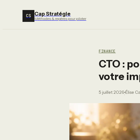
Cap Stratégie
CS
Méthodes & repères pour piloter
FINANCE
CTO : po
votre im
5 juillet 2026
Élise C
·