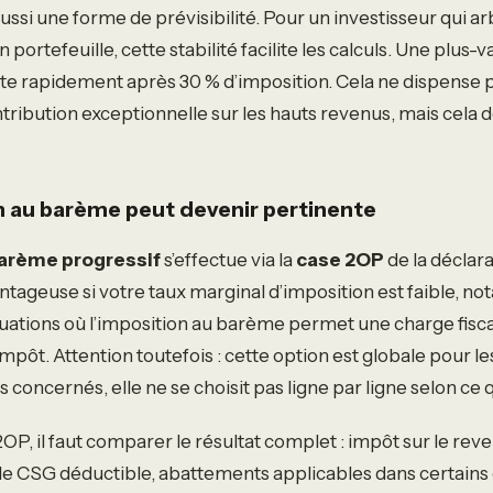
ssi une forme de prévisibilité. Pour un investisseur qui ar
portefeuille, cette stabilité facilite les calculs. Une plus-v
te rapidement après 30 % d’imposition. Cela ne dispense p
ntribution exceptionnelle sur les hauts revenus, mais cela
n au barème peut devenir pertinente
arème progressif
s’effectue via la
case 2OP
de la déclar
antageuse si votre taux marginal d’imposition est faible, 
tuations où l’imposition au barème permet une charge fisca
 impôt. Attention toutefois : cette option est globale pour l
 concernés, elle ne se choisit pas ligne par ligne selon ce 
OP, il faut comparer le résultat complet : impôt sur le re
le CSG déductible, abattements applicables dans certains c