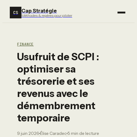
Cap Stratégie
CS
Méthodes & repères pour piloter
FINANCE
Usufruit de SCPI :
optimiser sa
trésorerie et ses
revenus avec le
démembrement
temporaire
9 juin 2026
Élise Caradec
5 min de lecture
·
·