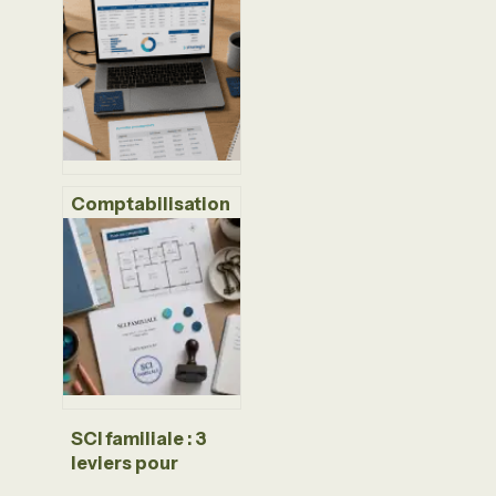
comment obtenir
votre attestation
P237 en 3 étapes
Comptabilisation
des logiciels :
achat, SaaS ou
développement
interne, le guide
2024
SCI familiale : 3
leviers pour
transmettre votre