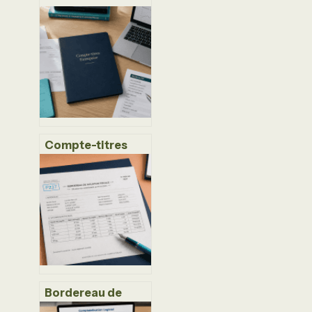
Compte-titres
entreprise :
comment
optimiser votre
trésorerie sans
sacrifier la
liquidité ?
Bordereau de
situation fiscale :