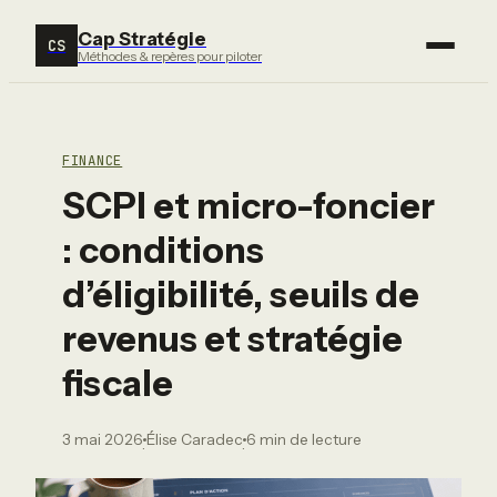
Cap Stratégie
CS
Méthodes & repères pour piloter
FINANCE
SCPI et micro-foncier
: conditions
d’éligibilité, seuils de
revenus et stratégie
fiscale
3 mai 2026
Élise Caradec
6 min de lecture
·
·