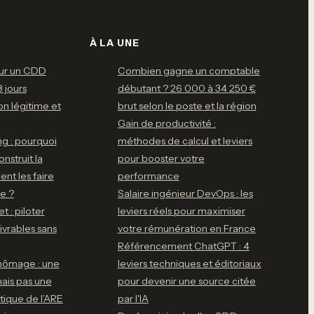
À LA UNE
our un CDD
Combien gagne un comptable
 jours
débutant ? 26 000 à 34 250 €
ion légitime et
brut selon le poste et la région
Gain de productivité :
g : pourquoi
méthodes de calcul et leviers
onstruit la
pour booster votre
nt les faire
performance
le ?
Salaire ingénieur DevOps : les
t : piloter
leviers réels pour maximiser
livrables sans
votre rémunération en France
Référencement ChatGPT : 4
chômage : une
leviers techniques et éditoriaux
mais pas une
pour devenir une source citée
tique de l’ARE
par l'IA