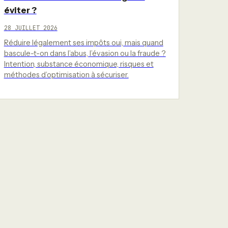
éviter ?
28 JUILLET 2026
Réduire légalement ses impôts oui, mais quand
bascule-t-on dans l’abus, l’évasion ou la fraude ?
Intention, substance économique, risques et
méthodes d’optimisation à sécuriser.