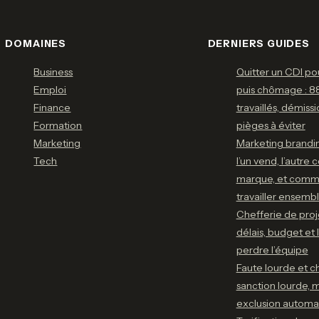
DOMAINES
DERNIERS GUIDES
Business
Quitter un CDI p
Emploi
puis chômage : 88
Finance
travaillés, démiss
Formation
pièges à éviter
Marketing
Marketing brandin
Tech
l’un vend, l’autre c
marque, et comme
travailler ensemb
Chefferie de proje
délais, budget et 
perdre l’équipe
Faute lourde et 
sanction lourde, 
exclusion automa