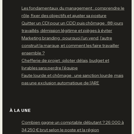
Les fondamentaux du management : comprendre le
rôle, fixer des objectifs et ajuster sa posture
Quitter un CDI pour un CDD puis chômage : 88 jours
travaillés, démission légitime et pièges à éviter
Marketing branding : pourquoi l’un vend, l’autre
construit la marque, et comment les faire travailler
ensemble ?
Chefferie de projet : piloter délais, budget et
livrables sans perdre l’équipe
Faute lourde et chômage : une sanction lourde, mais
pas une exclusion automatique de l’ARE
À LA UNE
Combien gagne un comptable débutant ? 26 000 à
34 250 € brut selon le poste et la région