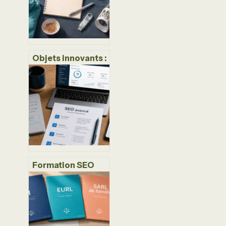
Objets innovants :
200 millions
d’arbres sauvés et
les 3 technologies
qui transforment
notre quotidien
Formation SEO
avancé : 4 leviers
techniques pour
dominer vos
concurrents sur
Google