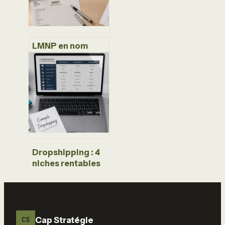
LMNP en nom
propre ou en
société : l’erreur
qui peut coûter
cher à votre
patrimoine
Dropshipping : 4
niches rentables
et les secrets des
boutiques qui
durent
Cap Stratégie
CS