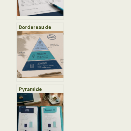
Bordereau de
situation fiscale :
comment obtenir
votre attestation
P237 en 3 étapes
Pyramide
patrimoniale : 3
mois de dépenses
en sécurité et
l’ordre exact pour
investir sans
risque