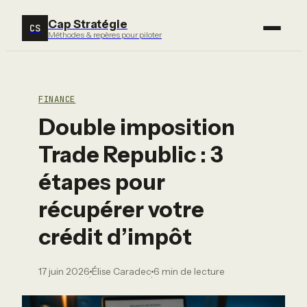
Cap Stratégie
CS
Méthodes & repères pour piloter
FINANCE
Double imposition
Trade Republic : 3
étapes pour
récupérer votre
crédit d’impôt
17 juin 2026
Élise Caradec
6 min de lecture
·
·