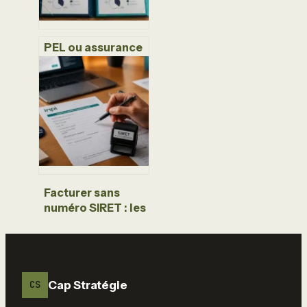
PEL ou assurance
vie : quel
placement
privilégier selon
vos objectifs ?
Facturer sans
numéro SIRET : les
conditions
légales pour
sécuriser vos
premiers revenus
Cap Stratégie
CS