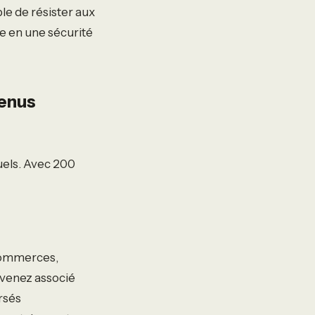
le de résister aux
e en une sécurité
venus
uels. Avec 200
 commerces,
evenez associé
rsés