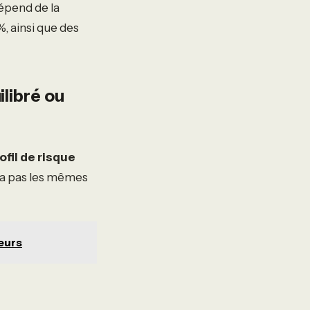
épend de la
, ainsi que des
ilibré ou
ofil de risque
n’a pas les mêmes
reurs