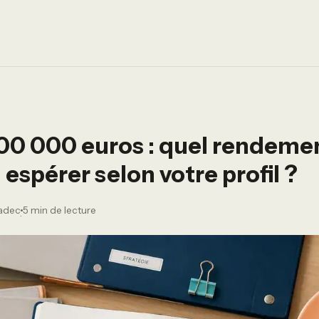
00 000 euros : quel rendeme
espérer selon votre profil ?
radec
5 min de lecture
·