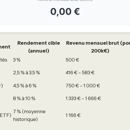
0,00 €
Rendement cible
Revenu mensuel brut (po
ment
(annuel)
200k€)
ntés
3 %
500 €
2,5 % à 3,5 %
416 € – 583 €
r)
4,5 % à 6 %
750 € – 1 000 €
8 % à 10 %
1 333 € – 1 666 €
7 % (moyenne
/ETF)
1 166 €
historique)