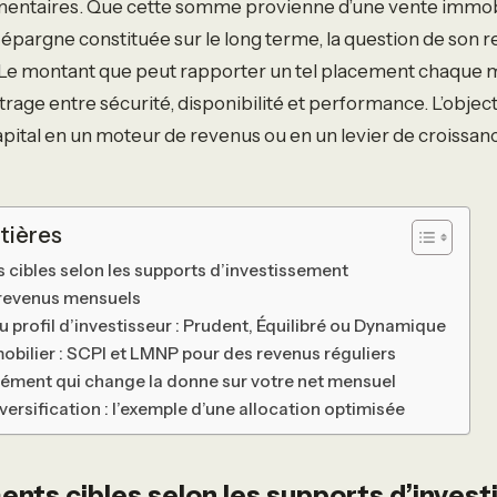
ntaires. Que cette somme provienne d’une vente immobi
 épargne constituée sur le long terme, la question de son
 Le montant que peut rapporter un tel placement chaque moi
itrage entre sécurité, disponibilité et performance. L’object
pital en un moteur de revenus ou en un levier de croissan
tières
 cibles selon les supports d’investissement
 revenus mensuels
 profil d’investisseur : Prudent, Équilibré ou Dynamique
obilier : SCPI et LMNP pour des revenus réguliers
l’élément qui change la donne sur votre net mensuel
versification : l’exemple d’une allocation optimisée
nts cibles selon les supports d’inves