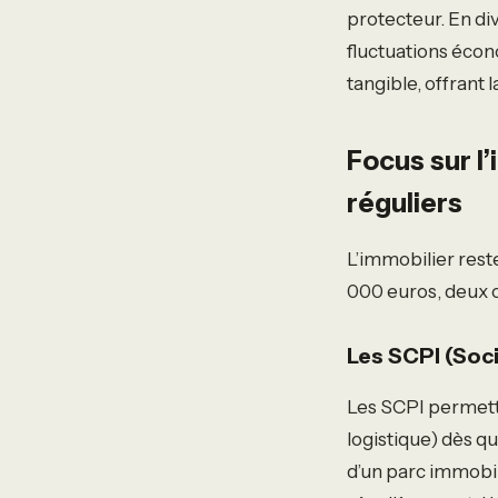
protecteur. En di
fluctuations éco
tangible, offrant 
Focus sur l
réguliers
L’immobilier rest
000 euros, deux o
Les SCPI (Soc
Les SCPI permett
logistique) dès q
d’un parc immobil