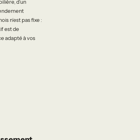
lière, d’un
 rendement
s n’est pas fixe :
if est de
ce adapté à vos
tissement