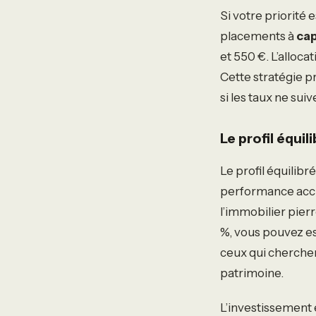
Si votre priorité
placements à
cap
et 550 €. L’alloca
Cette stratégie pr
si les taux ne sui
Le profil équili
Le profil équilib
performance accru
l’immobilier pier
%, vous pouvez es
ceux qui cherche
patrimoine.
L’investissement 