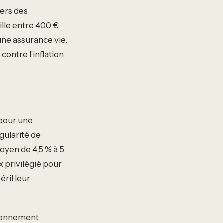
vers des
ille entre 400 €
’une assurance vie.
contre l’inflation
 pour une
gularité de
oyen de 4,5 % à 5
x privilégié pour
ril leur
ironnement