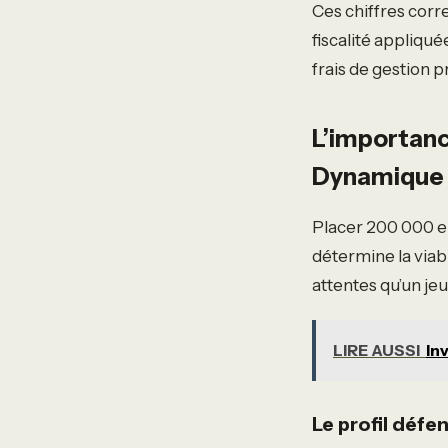
Ces chiffres cor
fiscalité appliqu
frais de gestion 
L’importance
Dynamique
Placer 200 000 eur
détermine la viabi
attentes qu’un jeu
LIRE AUSSI
In
Le profil défens