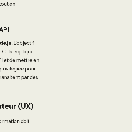
tout en
 API
de.js
. L’objectif
. Cela implique
I et de mettre en
 privilégiée pour
ransitent par des
ateur (UX)
ormation doit