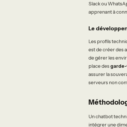
Slack ou WhatsApp
apprenant à conne
Le développem
Les profils techn
est de créer des 
de gérer les env
place des
garde-
assurer la souver
serveurs non cont
Méthodologi
Un chatbot techni
intégrer une dime