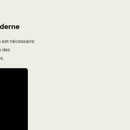
oderne
 est nécessaire.
e des
s.