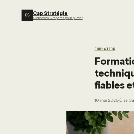
Cap Stratégie
CS
Méthodes & repères pour piloter
FORMATION
Formati
techniqu
fiables 
10 mai 2026
Élise C
·