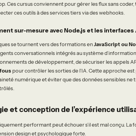
. Ces cursus conviennent pour gérer les flux sans coder, 
cter ces outils à des services tiers via des webhooks.
ent sur-mesure avec Node.js et les interfaces
iques se tournent vers des formations en
JavaScript ou No
agents conversationnels intégrés au système d’information
ironnements de développement, de sécuriser les appels AP
fous
pour contrôler les sorties de l’IA. Cette approche est
aineté numérique et éviter que des données sensibles ne t
rôlés.
e et conception de l’expérience utilis
quement performant peut échouer s’il est mal conçu. La f
nsion design et psychologique forte.