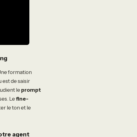
ing
Une formation
est de saisir
udient le
prompt
ses. Le
fine-
 le ton et le
votre agent