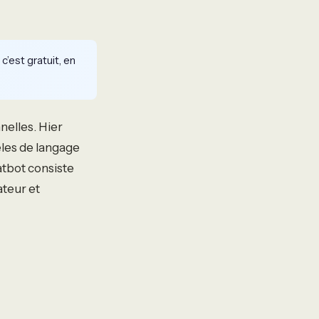
c’est gratuit, en
nelles. Hier
èles de langage
atbot consiste
ateur et