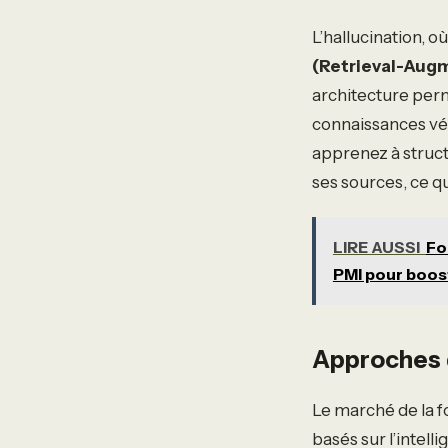
L’hallucination, o
(Retrieval-Aug
architecture perm
connaissances vé
apprenez à struct
ses sources, ce qu
LIRE AUSSI
Fo
PMI pour boost
Approches 
Le marché de la 
basés sur l’intelli