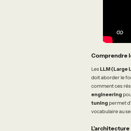
Comprendre le
Les
LLM (Large 
doit aborder le 
comment ces résea
engineering
pour
tuning
permet d’a
vocabulaire au sect
L’architecture