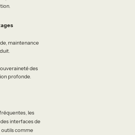
tion.
tages
de, maintenance
duit.
, souveraineté des
ion profonde.
fréquentes, les
des interfaces de
es outils comme