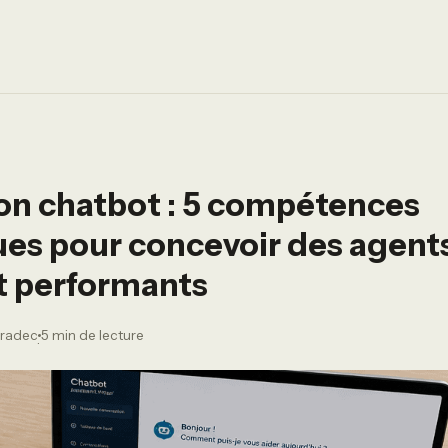
on chatbot : 5 compétences
es pour concevoir des agents
et performants
aradec
5 min de lecture
·