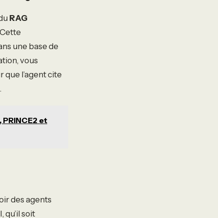
 du
RAG
 Cette
ans une base de
tion, vous
 que l’agent cite
.
, PRINCE2 et
oir des agents
 qu’il soit