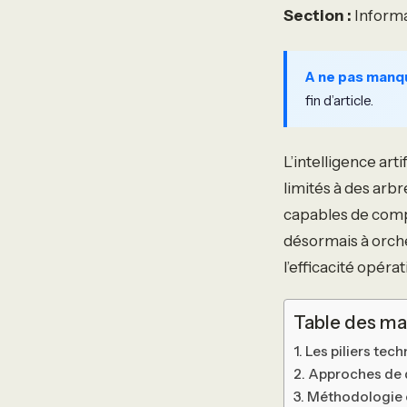
Section :
Informa
A ne pas manq
fin d’article.
L’intelligence art
limités à des arbr
capables de compr
désormais à orche
l’efficacité opéra
Table des ma
Les piliers te
Approches de 
Méthodologie e