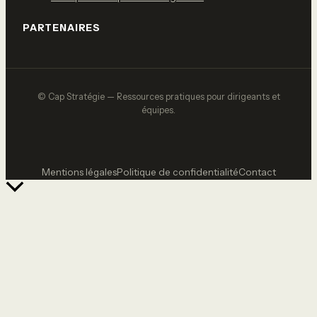
PARTENAIRES
© Cap Stratégie — Ressources pratiques pour dirigeants et
équipes.
Mentions légales
Politique de confidentialité
Contact
Retour
en
haut