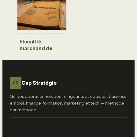
immobilier sans
impôts
Fiscalité
marchand de
biens : TVA sur
marge et 4
critères pour
éviter la
requalification
Cap Stratégie
CS
Guides opérationnels pour dirigeants et équipes : business,
emploi, finance, formation, marketing et tech — méthode
par méthode.