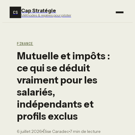
Cap Stratégie
CS
Méthodes & repères pour piloter
FINANCE
Mutuelle et impôts :
ce qui se déduit
vraiment pour les
salariés,
indépendants et
profils exclus
6 juillet 2026
Élise Caradec
7 min de lecture
·
·