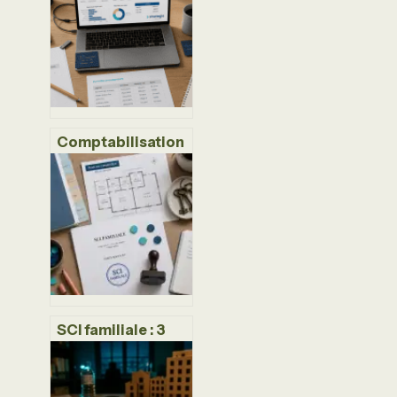
optimiser votre
trésorerie sans
sacrifier la
liquidité ?
Comptabilisation
des logiciels :
achat, SaaS ou
développement
interne, le guide
2024
SCI familiale : 3
leviers pour
transmettre votre
patrimoine