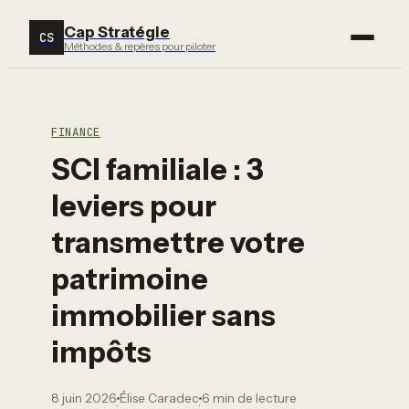
Cap Stratégie
CS
Méthodes & repères pour piloter
FINANCE
SCI familiale : 3
leviers pour
transmettre votre
patrimoine
immobilier sans
impôts
8 juin 2026
Élise Caradec
6 min de lecture
·
·