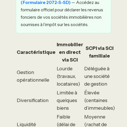
(Formulaire 2072-S-SD)
— Accédez au
formulaire officiel pour déclarer les revenus
fonciers de vos sociétés immobilières non
soumises à l’impôt sur les sociétés.
Immobilier
SCPI via SCI
Caractéristique
en direct
familiale
via SCI
Lourde
Déléguée à
Gestion
(travaux,
une société
opérationnelle
locataires)
de gestion
Limitée à
Élevée
Diversification
quelques
(centaines
biens
d’immeubles)
Faible
Moyenne
Liquidité
(délai de
(rachat de