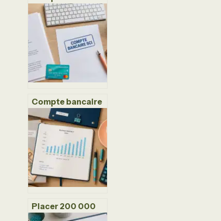
vos dépenses de
décoration : 4
codes clés et la
règle des 500 €
pour éviter le
redressement
fiscal
Compte bancaire
pour SCI : 3
critères pour
choisir une offre
gratuite sans
brider votre
gestion
Placer 200 000
euros : quel