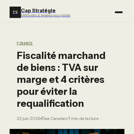
Cap Stratégie
CS
Méthodes & repères pour piloter
FINANCE
Fiscalité marchand
de biens : TVA sur
marge et 4 critères
pour éviter la
requalification
22 juin 2026
Élise Caradec
7 min de lecture
·
·