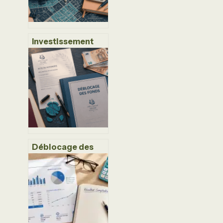
Investissement
Pinel : 39 villes à
éviter pour
protéger votre
rentabilité et
votre patrimoine
Déblocage des
fonds de
succession :
délais, blocages
et solutions pour
accélérer le
virement