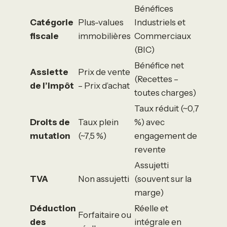
Bénéfices
Catégorie
Plus-values
Industriels et
fiscale
immobilières
Commerciaux
(BIC)
Bénéfice net
Assiette
Prix de vente
(Recettes –
de l’impôt
– Prix d’achat
toutes charges)
Taux réduit (~0,7
Droits de
Taux plein
%) avec
mutation
(~7,5 %)
engagement de
revente
Assujetti
TVA
Non assujetti
(souvent sur la
marge)
Déduction
Réelle et
Forfaitaire ou
des
intégrale en