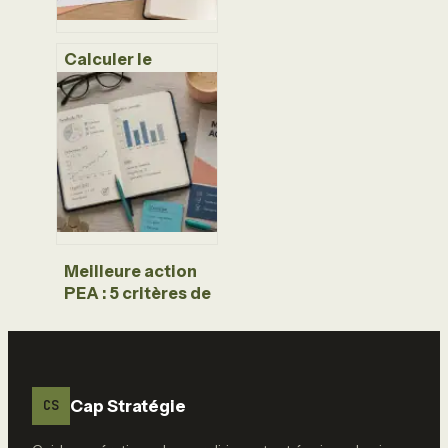
Calculer le
résultat
comptable : 2
méthodes fiables
et les charges à ne
pas oublier
Meilleure action
PEA : 5 critères de
sélection et 3
valeurs pour bâtir
votre portefeuille
Cap Stratégie
CS