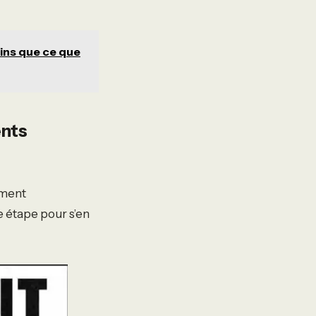
oins que ce que
ents
ément
 étape pour s’en