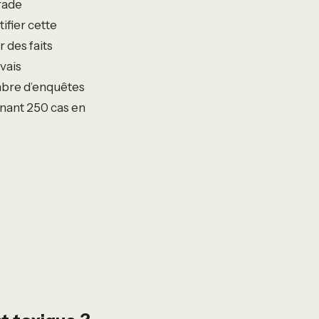
rade
ifier cette
 des faits
vais
mbre d’enquêtes
gnant 250 cas en