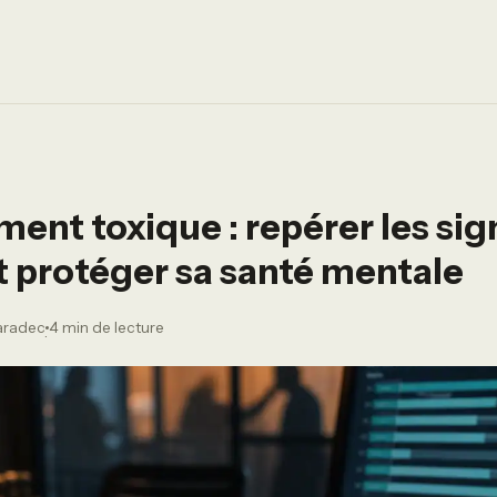
nt toxique : repérer les si
et protéger sa santé mentale
Caradec
4 min de lecture
·