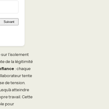
Suivant
 sur l’isolement
te de la légitimité
nfiance
: chaque
llaborateur tente
e de tension.
jusqu’à atteindre
opre travail. Cette
ble pour