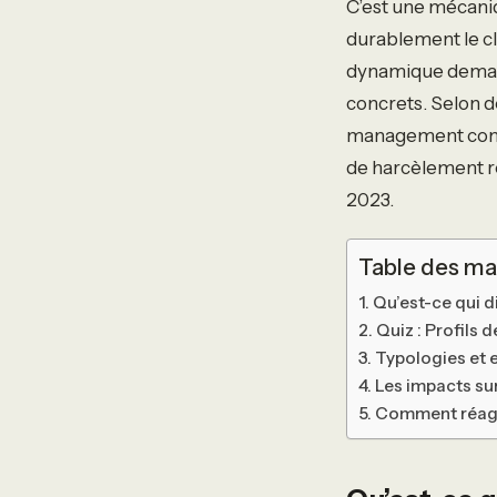
C’est une mécaniq
durablement le cli
dynamique demand
concrets. Selon d
management comme 
de harcèlement re
2023.
Table des ma
Qu’est-ce qui 
Quiz : Profils
Typologies et
Les impacts sur
Comment réagir