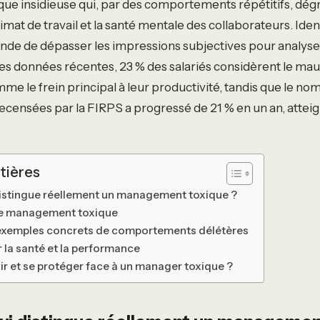
ue insidieuse qui, par des comportements répétitifs, dég
mat de travail et la santé mentale des collaborateurs. Ident
e de dépasser les impressions subjectives pour analyser
es données récentes, 23 % des salariés considèrent le mau
le frein principal à leur productivité, tandis que le no
censées par la FIRPS a progressé de 21 % en un an, attei
tières
distingue réellement un management toxique ?
 de management toxique
 exemples concrets de comportements délétères
 la santé et la performance
 et se protéger face à un manager toxique ?