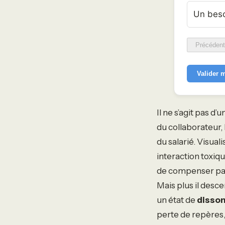
Un beso
Précédent
Valider 
Il ne s’agit pas d
du collaborateur, 
du salarié. Visua
interaction toxiq
de compenser par
Mais plus il desce
un état de
disson
perte de repères, 