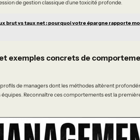
ession de gestion classique d’une toxicité profonde.
ux brut vs taux net : pourquoi votre épargne rapporte m
 et exemples concrets de comportem
rs profils de managers dont les méthodes altèrent profond
 équipes. Reconnaître ces comportements est la première