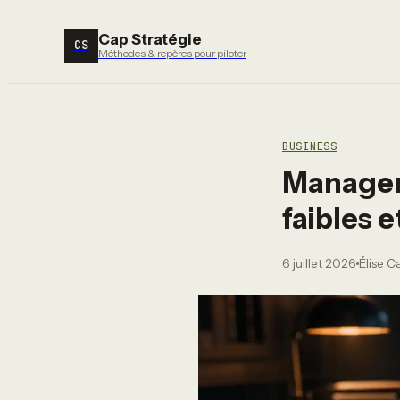
Cap Stratégie
CS
Méthodes & repères pour piloter
BUSINESS
Manageme
faibles 
6 juillet 2026
Élise 
·