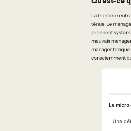
Qu’est-ce q
La frontière entr
ténue. Le managem
prennent systémat
mauvais manager 
manager toxique ut
consciemment ou
Le micro-
Une dél