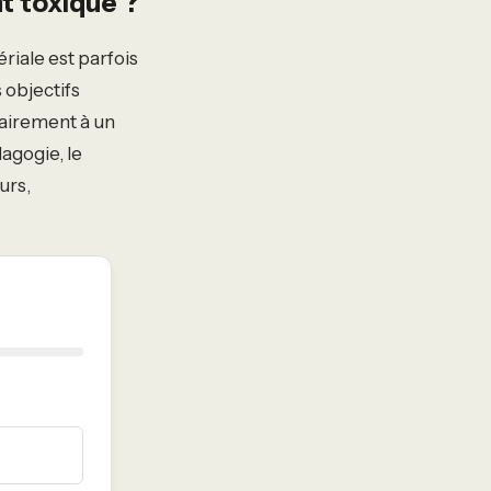
t toxique ?
riale est parfois
 objectifs
rairement à un
gogie, le
urs,