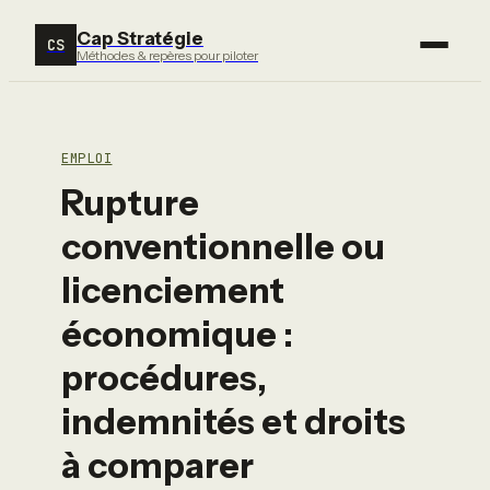
Cap Stratégie
CS
Méthodes & repères pour piloter
EMPLOI
Rupture
conventionnelle ou
licenciement
économique :
procédures,
indemnités et droits
à comparer