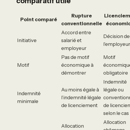
comparatif utile
Rupture
Licencie
Point comparé
conventionnelle
économi
Accord entre
Décision de
Initiative
salarié et
l’employeu
employeur
Pas de motif
Motif
Motif
économique à
économiqu
démontrer
obligatoire
Indemnité
Au moins égale à
légale ou
Indemnité
l’indemnité légale
convention
minimale
de licenciement
de licencie
selon le cas
Allocation
Allocation
chômage