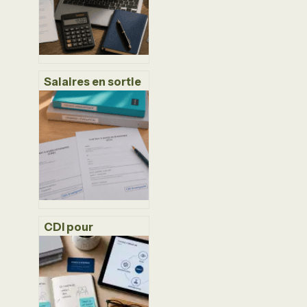
Salaires en sortie
d’école de
commerce :
chiffres réels,
disparités et
leviers de
négociation
CDI pour
professeur
contractuel : 6
ans d’ancienneté
et 3 avantages
majeurs pour