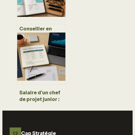
stabiliser sa
carrière
Conseiller en
innovation :
comment
transformer vos
idées en actifs
rentables
Salaire d’un chef
de projet junior :
fourchettes
réelles et leviers
de négociation
Cap Stratégie
CS