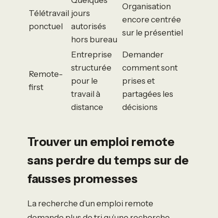
Organisation
Télétravail
jours
encore centrée
ponctuel
autorisés
sur le présentiel
hors bureau
Entreprise
Demander
structurée
comment sont
Remote-
pour le
prises et
first
travail à
partagées les
distance
décisions
Trouver un emploi remote
sans perdre du temps sur de
fausses promesses
La recherche d’un emploi remote
demande plus de tri qu’une recherche