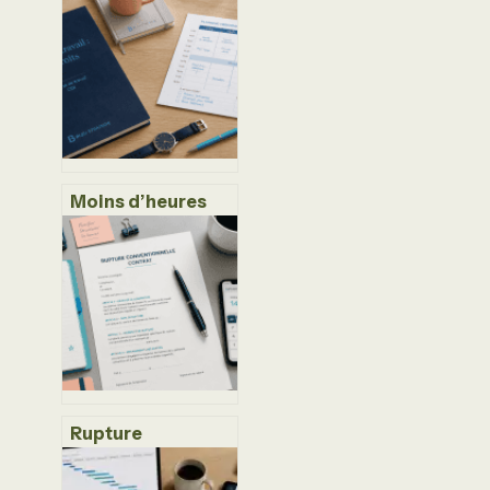
Moins d’heures
que prévu en CDI :
vos droits, les
pièges de la
récupération et
les recours légaux
Rupture
conventionnelle
pour création