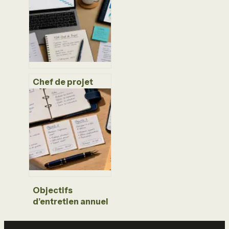
d’entreprise : 2
aides majeures et
15 jours de
réflexion pour
sécuriser votre
projet
Chef de projet
freelance : 5
leviers pour fixer
votre TJM et
décrocher vos
missions
Objectifs
d’entretien annuel
: SMART,
exemples