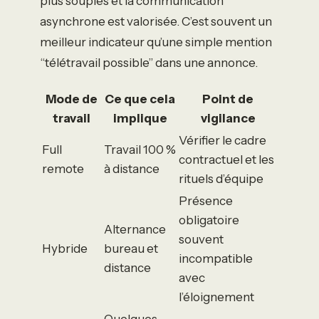
plus souples et la communication
asynchrone est valorisée. C’est souvent un
meilleur indicateur qu’une simple mention
“télétravail possible” dans une annonce.
Mode de
Ce que cela
Point de
travail
implique
vigilance
Vérifier le cadre
Full
Travail 100 %
contractuel et les
remote
à distance
rituels d’équipe
Présence
obligatoire
Alternance
souvent
Hybride
bureau et
incompatible
distance
avec
l’éloignement
Quelques