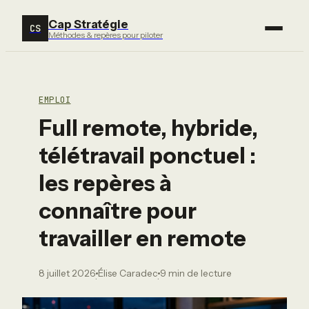
Cap Stratégie
CS
Méthodes & repères pour piloter
EMPLOI
Full remote, hybride,
télétravail ponctuel :
les repères à
connaître pour
travailler en remote
8 juillet 2026
Élise Caradec
9 min de lecture
·
·