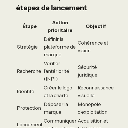
étapes de lancement
Action
Étape
Objectif
prioritaire
Définir la
Cohérence et
Stratégie
plateforme de
vision
marque
Vérifier
Sécurité
Recherche
l’antériorité
juridique
(INPI)
Créer le logo
Reconnaissance
Identité
et la charte
visuelle
Déposer la
Monopole
Protection
marque
d’exploitation
Communiquer
Acquisition et
Lancement