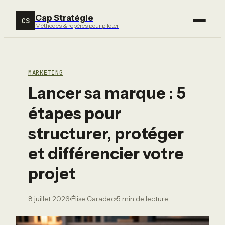
Cap Stratégie
CS
Méthodes & repères pour piloter
MARKETING
Lancer sa marque : 5
étapes pour
structurer, protéger
et différencier votre
projet
8 juillet 2026
Élise Caradec
5 min de lecture
·
·