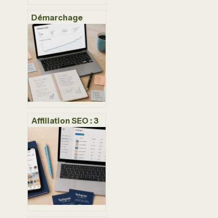
Démarchage
téléphonique par
IA : pourquoi les
protections
classiques
échouent et
comment
reprendre le
contrôle
Affiliation SEO : 3
leviers pour
transformer votre
trafic organique
en revenus
passifs