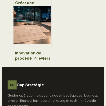
Créer une
boutique
Instagram : 4
étapes
techniques et la
gestion de
l’inventaire pour
valider votre
accès
Innovation de
procédé : 4 leviers
pour booster
votre productivité
sans changer de
produit
Cap Stratégie
CS
Guides opérationnels pour dirigeants et équipes : business,
emploi, finance, formation, marketing et tech — méthode
par méthode.