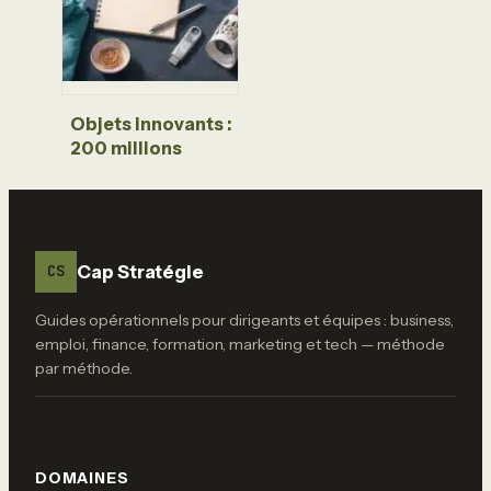
diplôme préalable
Objets innovants :
200 millions
d’arbres sauvés et
les 3 technologies
qui transforment
notre quotidien
Cap Stratégie
CS
Guides opérationnels pour dirigeants et équipes : business,
emploi, finance, formation, marketing et tech — méthode
par méthode.
DOMAINES