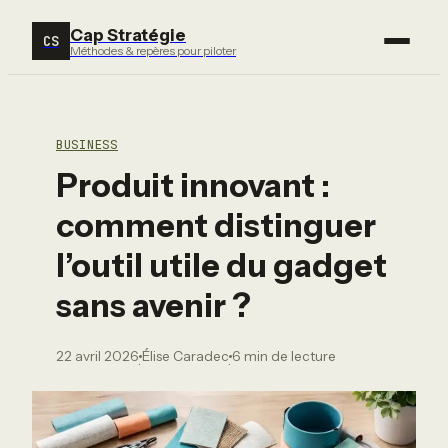
Cap Stratégie
CS
Méthodes & repères pour piloter
BUSINESS
Produit innovant :
comment distinguer
l’outil utile du gadget
sans avenir ?
22 avril 2026
Élise Caradec
6 min de lecture
·
·