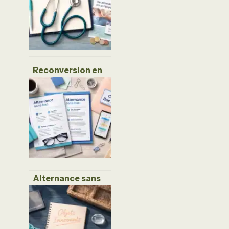
Reconversion en
ostéopathie : 5
ans d’études, 40
000 €
d’investissement
et une nouvelle vie
professionnelle
Alternance sans
bac : comment
accéder aux
métiers qui
recrutent sans