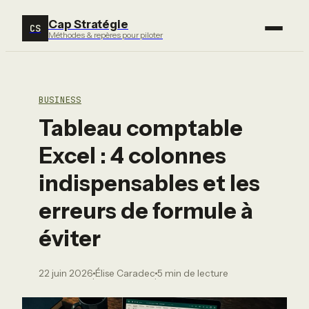
Cap Stratégie
CS
Méthodes & repères pour piloter
BUSINESS
Tableau comptable
Excel : 4 colonnes
indispensables et les
erreurs de formule à
éviter
22 juin 2026
Élise Caradec
5 min de lecture
·
·