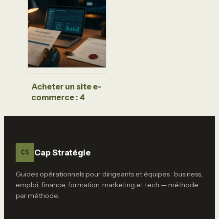
rentables entre
IA, écologie et
services de
proximité
Acheter un site e-
commerce : 4
indicateurs de
rentabilité et
étapes clés pour
réussir votre
acquisition
Cap Stratégie
CS
Guides opérationnels pour dirigeants et équipes : business,
emploi, finance, formation, marketing et tech — méthode
par méthode.