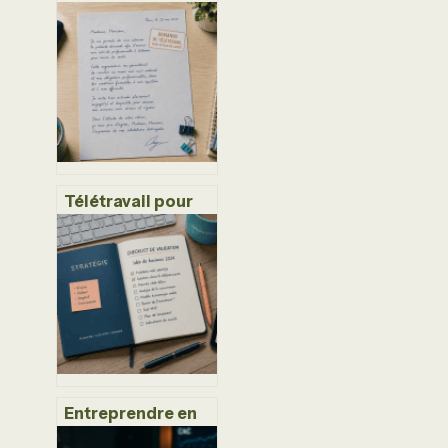
l’étranger :
comment doper
son rendement
tout en sécurisant
son capital
Télétravail pour
raison de santé : 3
documents
indispensables
pour valider votre
demande
Entreprendre en
2024 : 12 modèles