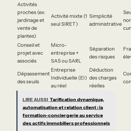
Activités
proches (ex:
Seu
Activité mixte (1
Simplicité
jardinage et
no
seul SIRET)
administrative
vente de
cu
plantes)
Conseil et
Micro-
Séparation
Fra
projet avec
entreprise +
des risques
éle
associés
SAS ou SARL
Entreprise
Déduction
Dépassement
Com
Individuelle (EI)
des charges
des seuils
co
au réel
réelles
LIRE AUSSI
Tarification dynamique,
automatisation et relation client : la
formation-conciergerie au service
des actifs immobiliers professionnels