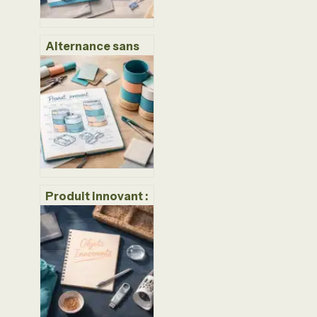
Alternance sans
bac : comment
accéder aux
métiers qui
recrutent sans
diplôme préalable
Produit innovant :
comment
distinguer l’outil
utile du gadget
sans avenir ?