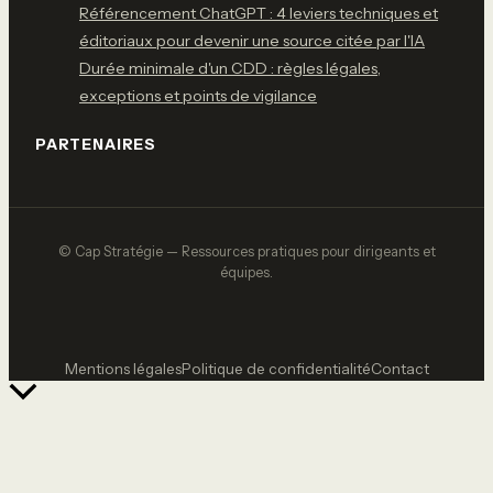
Référencement ChatGPT : 4 leviers techniques et
éditoriaux pour devenir une source citée par l'IA
Durée minimale d'un CDD : règles légales,
exceptions et points de vigilance
PARTENAIRES
© Cap Stratégie — Ressources pratiques pour dirigeants et
équipes.
Mentions légales
Politique de confidentialité
Contact
Retour
en
haut