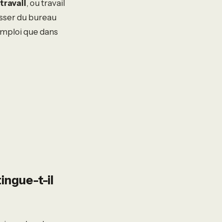
étravail
, ou travail
asser du bureau
’emploi que dans
ingue-t-il