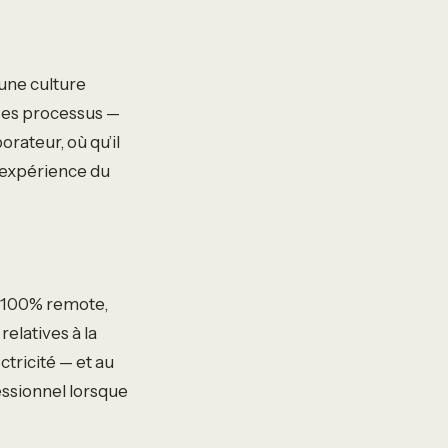
 une culture
ses processus —
ateur, où qu’il
l’expérience du
en 100% remote,
relatives à la
tricité — et au
essionnel lorsque