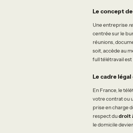
Le concept de
Une entreprise
r
centrée sur le bur
réunions, documen
soit, accède au m
full télétravail est
Le cadre légal
En France, le tél
votre contrat ou u
prise en charge d
respect du
droit
le domicile devien