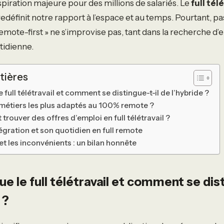
piration majeure pour des millions de salariés. Le
full tél
redéfinit notre rapport à l’espace et au temps. Pourtant, p
remote-first » ne s’improvise pas, tant dans la recherche d
tidienne.
tières
 full télétravail et comment se distingue-t-il de l’hybride ?
 métiers les plus adaptés au 100% remote ?
rouver des offres d’emploi en full télétravail ?
égration et son quotidien en full remote
t les inconvénients : un bilan honnête
e le full télétravail et comment se dist
 ?