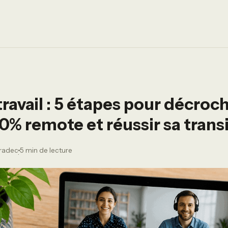
étravail : 5 étapes pour décroc
0% remote et réussir sa trans
aradec
5 min de lecture
·