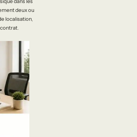
ysique dans les
lement deux ou
e localisation,
 contrat.