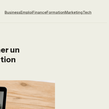
Business
Emploi
Finance
Formation
Marketing
Tech
her un
ition