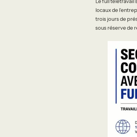
Le full télétravai
locaux de l’entr
trois jours de pr
sous réserve de re