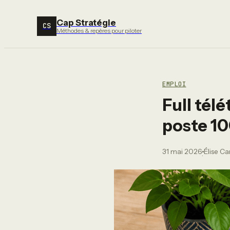
Cap Stratégie
CS
Méthodes & repères pour piloter
EMPLOI
Full tél
poste 10
31 mai 2026
Élise C
·