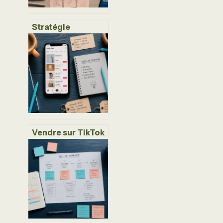
Stratégie
éditoriale SEO : 4
piliers pour
transformer votre
trafic en revenus
Vendre sur TikTok
Shop : 5% de
commission et 3
étapes pour
lancer sa
boutique