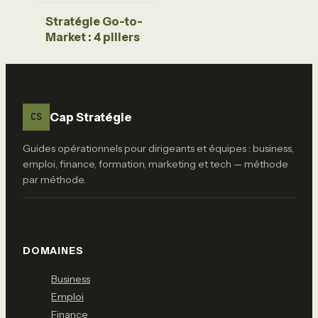
Stratégie Go-to-
Market : 4 piliers
et un plan d’action
pour réussir votre
lancement
Cap Stratégie
CS
Guides opérationnels pour dirigeants et équipes : business,
emploi, finance, formation, marketing et tech — méthode
par méthode.
DOMAINES
Business
Emploi
Finance