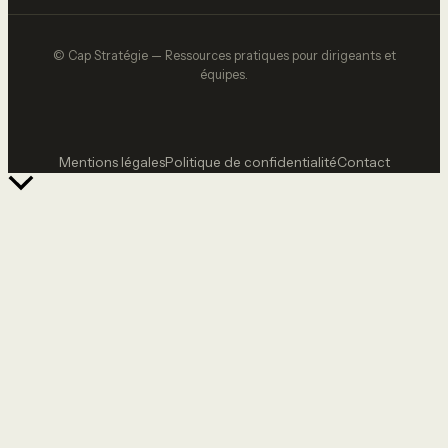
© Cap Stratégie — Ressources pratiques pour dirigeants et
équipes.
Mentions légales
Politique de confidentialité
Contact
Retour
en
haut