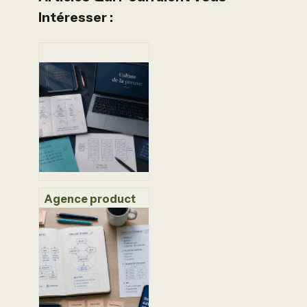
Intéresser :
Agence product
discovery : 4
leviers pour
valider vos idées
et éviter les
développements
inutiles