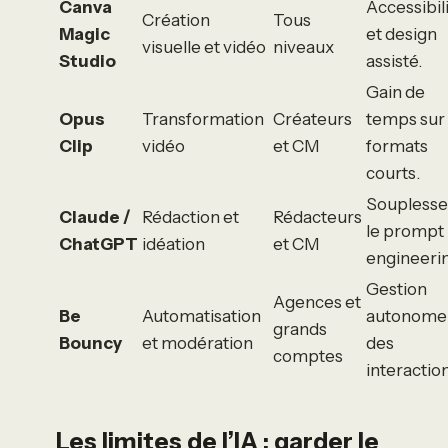
Canva
Accessibil
Création
Tous
Magic
et design
visuelle et vidéo
niveaux
Studio
assisté.
Gain de
Opus
Transformation
Créateurs
temps sur 
Clip
vidéo
et CM
formats
courts.
Souplesse
Claude /
Rédaction et
Rédacteurs
le prompt
ChatGPT
idéation
et CM
engineeri
Gestion
Agences et
Be
Automatisation
autonome
grands
Bouncy
et modération
des
comptes
interactio
Les limites de l’IA : garder le