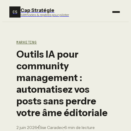
Cap Stratégie
CS
Méthodes & repères pour piloter
MARKETING
Outils IA pour
community
management :
automatisez vos
posts sans perdre
votre âme éditoriale
2 juin 2026
Élise Caradec
6 min de lecture
·
·