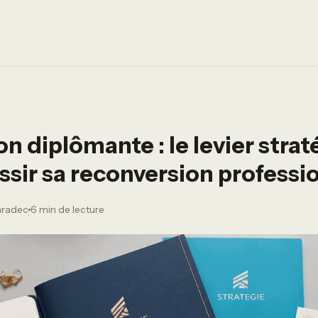
n diplômante : le levier stra
ssir sa reconversion professi
aradec
6 min de lecture
·