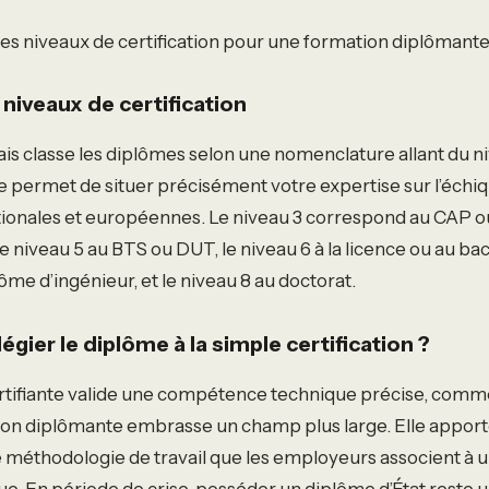
es niveaux de certification pour une formation diplômant
 niveaux de certification
is classe les diplômes selon une nomenclature allant du n
ie permet de situer précisément votre expertise sur l’échiq
onales et européennes. Le niveau 3 correspond au CAP ou
e niveau 5 au BTS ou DUT, le niveau 6 à la licence ou au bac
ôme d’ingénieur, et le niveau 8 au doctorat.
égier le diplôme à la simple certification ?
ertifiante valide une compétence technique précise, comme
ation diplômante embrasse un champ plus large. Elle appor
 méthodologie de travail que les employeurs associent à 
ue. En période de crise, posséder un diplôme d’État reste 