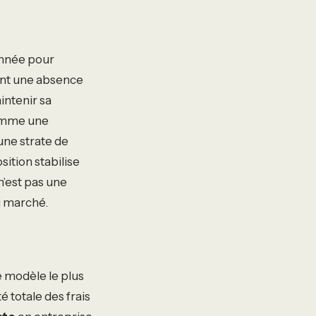
année pour
tant une absence
ntenir sa
comme une
ne strate de
ition stabilise
n’est pas une
u marché.
e modèle le plus
é totale des frais