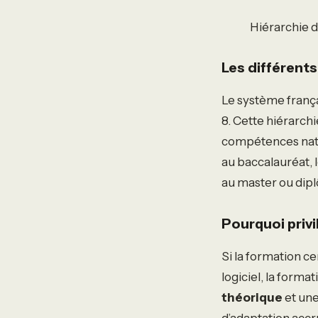
Hiérarchie d
Les différents
Le système frança
8. Cette hiérarch
compétences nati
au baccalauréat, l
au master ou dipl
Pourquoi privil
Si la formation c
logiciel, la form
théorique
et une
d’adaptation accr