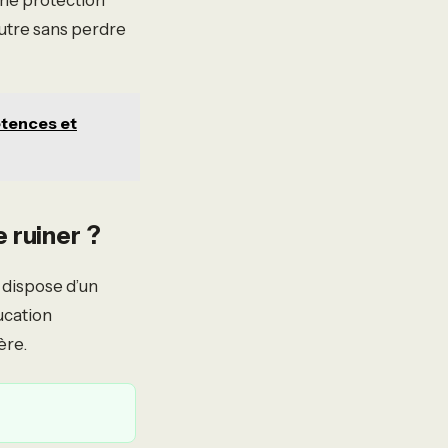
autre sans perdre
étences et
 ruiner ?
 dispose d’un
ucation
ère.