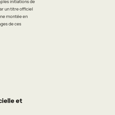
ples initiations de
 un titre officiel
’une montée en
ges de ces
ielle et