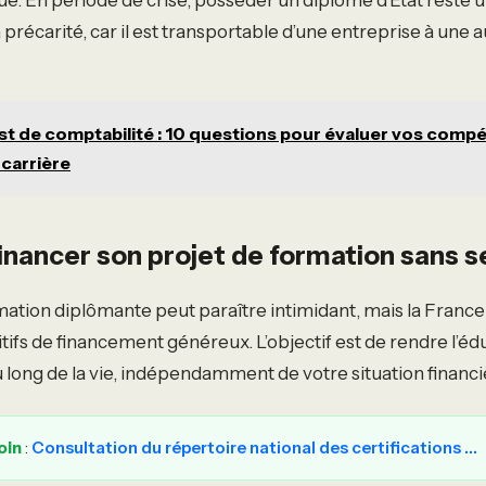
précarité, car il est transportable d’une entreprise à une 
st de comptabilité : 10 questions pour évaluer vos comp
 carrière
ancer son projet de formation sans se
mation diplômante peut paraître intimidant, mais la France
itifs de financement généreux. L’objectif est de rendre l’éd
u long de la vie, indépendamment de votre situation financi
oin
:
Consultation du répertoire national des certifications …