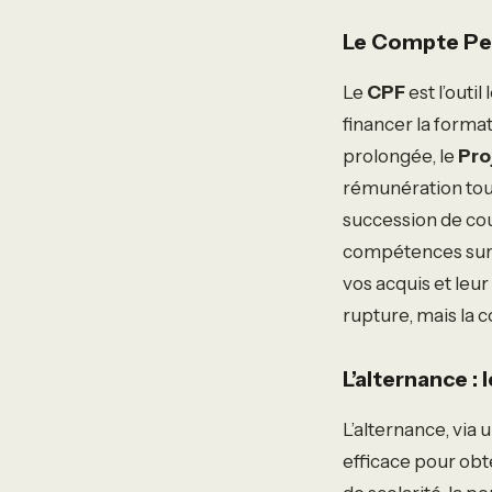
Le Compte Per
Le
CPF
est l’outi
financer la forma
prolongée, le
Pro
rémunération tou
succession de co
compétences sur l
vos acquis et leu
rupture, mais la 
L’alternance : 
L’alternance, via 
efficace pour obte