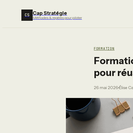
Cap Stratégie
CS
Méthodes & repères pour piloter
FORMATION
Formatio
pour réu
26 mai 2026
Élise C
·