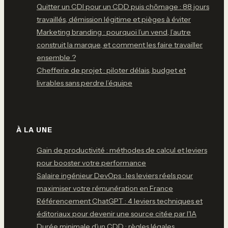
Quitter un CDI pour un CDD puis chômage : 88 jours
travaillés, démission légitime et pièges à éviter
Marketing branding : pourquoi l’un vend, l’autre
construit la marque, et comment les faire travailler
ensemble ?
Chefferie de projet : piloter délais, budget et
livrables sans perdre l’équipe
À LA UNE
Gain de productivité : méthodes de calcul et leviers
pour booster votre performance
Salaire ingénieur DevOps : les leviers réels pour
maximiser votre rémunération en France
Référencement ChatGPT : 4 leviers techniques et
éditoriaux pour devenir une source citée par l'IA
Durée minimale d'un CDD : règles légales,