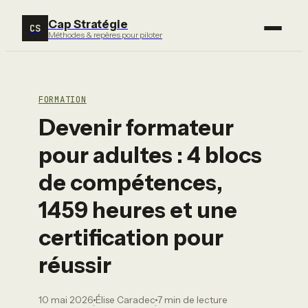
Cap Stratégie
CS
Méthodes & repères pour piloter
FORMATION
Devenir formateur
pour adultes : 4 blocs
de compétences,
1459 heures et une
certification pour
réussir
10 mai 2026
Élise Caradec
7 min de lecture
·
·