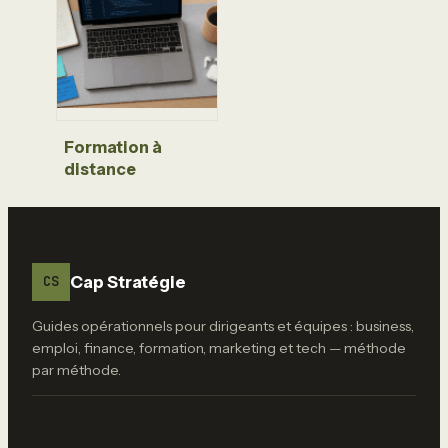
votre carrière et
rentabiliser vos
droits
Formation à
distance
développeur web :
le titre RNCP
niveau 5 et 4
leviers pour
réussir sa
Cap Stratégie
CS
reconversion
Guides opérationnels pour dirigeants et équipes : business,
emploi, finance, formation, marketing et tech — méthode
par méthode.