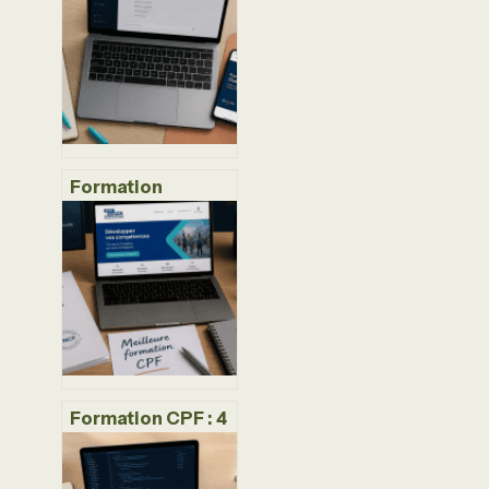
ateliers pour
transformer
l’expérience
utilisateur en
levier de
croissance
Formation
chatbot : 5
compétences
techniques pour
concevoir des
agents IA fiables
et performants
Formation CPF : 4
certifications clés
pour booster