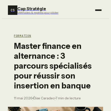
Cap Stratégie
CS
Méthodes & repères pour piloter
FORMATION
Master finance en
alternance : 3
parcours spécialisés
pour réussir son
insertion en banque
11 mai 2026
Élise Caradec
7 min de lecture
·
·