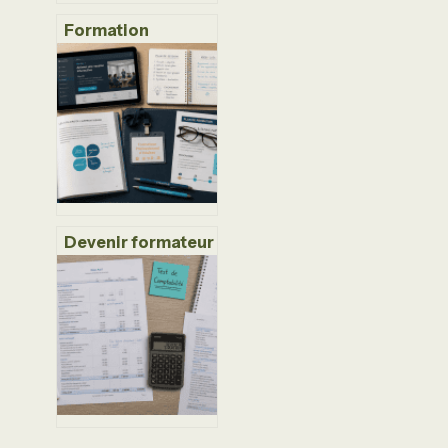
Formation
chatbot : 5
compétences
techniques pour
concevoir des
agents IA fiables
et performants
Devenir formateur
pour adultes : 4
blocs de
compétences,
1459 heures et une
certification pour
réussir