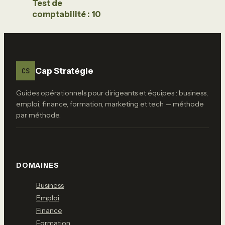
Test de
comptabilité : 10
questions pour
évaluer vos
compétences et
orienter votre
carrière
Cap Stratégie
CS
Guides opérationnels pour dirigeants et équipes : business,
emploi, finance, formation, marketing et tech — méthode
par méthode.
DOMAINES
Business
Emploi
Finance
Formation