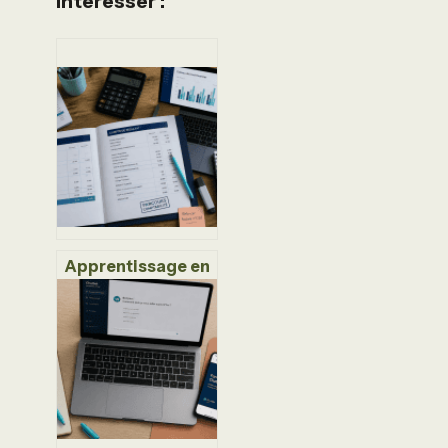
Intéresser :
Apprentissage en
comptabilité : 120
crédits ECTS et 3
étapes pour
décrocher votre
contrat