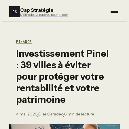
Cap Stratégie
CS
Méthodes & repères pour piloter
FINANCE
Investissement Pinel
: 39 villes à éviter
pour protéger votre
rentabilité et votre
patrimoine
4 mai 2026
Élise Caradec
8 min de lecture
·
·