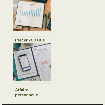
critères pour
choisir une offre
gratuite sans
brider votre
gestion
Placer 200 000
euros : quel
rendement
mensuel espérer
selon votre profil
?
Affaire
personnelle
commerçant :