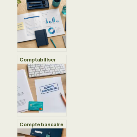
Comptabiliser
vos dépenses de
décoration : 4
codes clés et la
règle des 500 €
pour éviter le
redressement
fiscal
Compte bancaire
pour SCI : 3