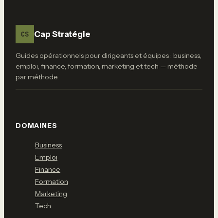
protéger son
patrimoine et
réussir son
immatriculation
Cap Stratégie
CS
au RCS
Guides opérationnels pour dirigeants et équipes : business,
emploi, finance, formation, marketing et tech — méthode
par méthode.
DOMAINES
Business
Emploi
Finance
Formation
Marketing
Tech