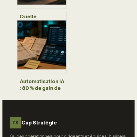
Quelle
application pour
s’organiser ? 5
solutions
concrètes et leurs
fonctions clés
Automatisation IA
: 80 % de gain de
temps et 3 erreurs
de déploiement à
éviter
Cap Stratégie
CS
Guides opérationnels pour dirigeants et équipes : business,