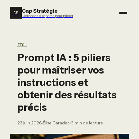
Cap Stratégie
CS
Méthodes & repères pour piloter
TECH
Prompt IA : 5 piliers
pour maîtriser vos
instructions et
obtenir des résultats
précis
23 juin 2026
Élise Caradec
6 min de lecture
·
·