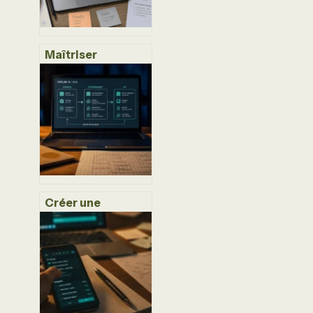
Maîtriser
ChatGPT : 3
méthodes de
prompting pour
décupler votre
efficacité
opérationnelle
Créer une
intelligence
artificielle : 5
étapes clés et 10
000 données
pour réussir