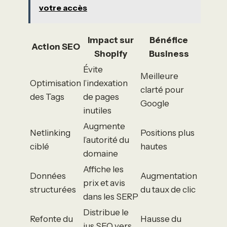
votre accès
Impact sur
Bénéfice
Action SEO
Shopify
Business
Évite
Meilleure
Optimisation
l’indexation
clarté pour
des Tags
de pages
Google
inutiles
Augmente
Netlinking
Positions plus
l’autorité du
ciblé
hautes
domaine
Affiche les
Données
Augmentation
prix et avis
structurées
du taux de clic
dans les SERP
Distribue le
Refonte du
Hausse du
jus SEO vers