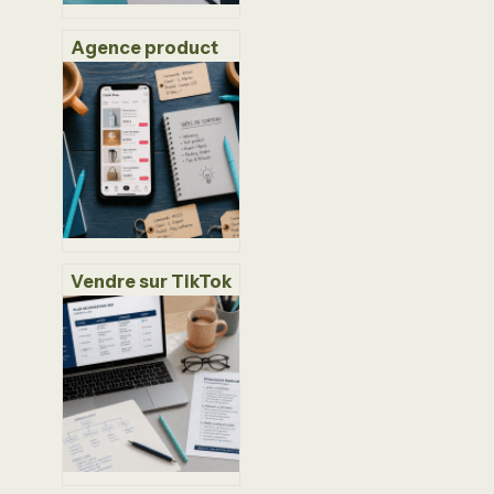
Agence product
discovery : 4
leviers pour
valider vos idées
et éviter les
développements
inutiles
Vendre sur TikTok
Shop : 5% de
commission et 3
étapes pour
lancer sa
boutique