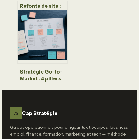
Refonte de site :
comment
préserver votre
trafic SEO et
éviter la chute de
positionnement
Stratégie Go-to-
Market : 4 piliers
et un plan d’action
pour réussir votre
lancement
Cap Stratégie
CS
Guides opérationnels pour dirigeants et équipes : business,
emploi, finance, formation, marketing et tech — méthode