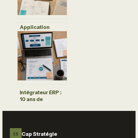
textes générés
par IA
Application
métier sur-
mesure : 3 leviers
pour automatiser
vos processus et
booster la
productivité
Intégrateur ERP :
10 ans de
productivité en
jeu lors de votre
transformation
numérique
Cap Stratégie
CS