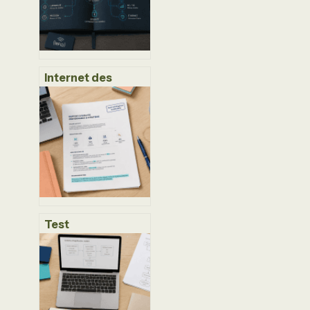
Internet des
Objets : 22
milliards
d’appareils et les
4 secteurs qui
transforment le
marché
Test
d’intelligence
artificielle : 3
critères de
fiabilité pour
débusquer les