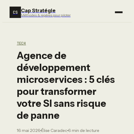
Cap Stratégie
CS
Méthodes & repères pour piloter
TECH
Agence de
développement
microservices : 5 clés
pour transformer
votre SI sans risque
de panne
16 mai 2026
Élise Caradec
6 min de lecture
·
·