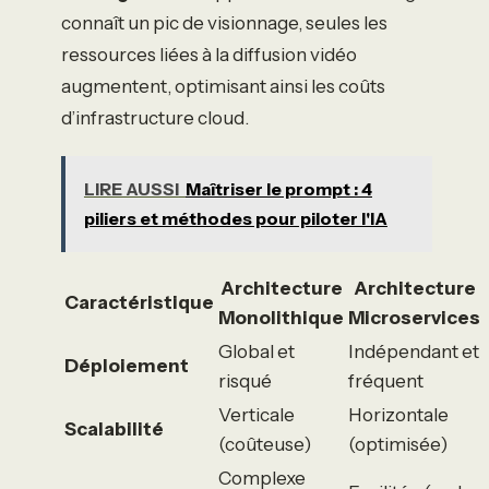
connaît un pic de visionnage, seules les
ressources liées à la diffusion vidéo
augmentent, optimisant ainsi les coûts
d’infrastructure cloud.
LIRE AUSSI
Maîtriser le prompt : 4
piliers et méthodes pour piloter l'IA
Architecture
Architecture
Caractéristique
Monolithique
Microservices
Global et
Indépendant et
Déploiement
risqué
fréquent
Verticale
Horizontale
Scalabilité
(coûteuse)
(optimisée)
Complexe