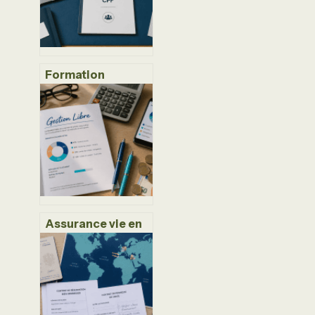
et une nouvelle vie
professionnelle
Formation
commerciale CPF
: 115 000
recrutements et
les étapes pour
réussir votre
reconversion
Assurance vie en
gestion libre :
comment piloter
votre capital et
réduire vos frais