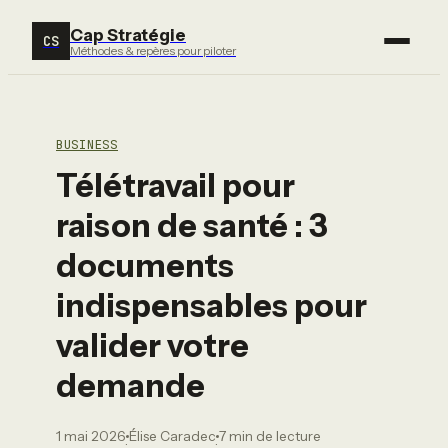
Cap Stratégie
CS
Méthodes & repères pour piloter
BUSINESS
Télétravail pour
raison de santé : 3
documents
indispensables pour
valider votre
demande
1 mai 2026
Élise Caradec
7 min de lecture
·
·