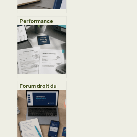
Performance
commerciale :
pourquoi l’écoute
active surpasse
l’argumentaire
classique
Forum droit du
travail : entre
entraide
précieuse et
risques juridiques
pour votre
dossier