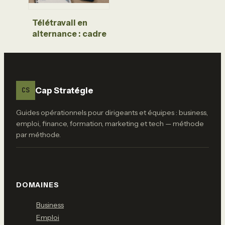
Télétravail en
alternance : cadre
légal, conditions
d’éligibilité et
méthodes pour
réussir à distance
Cap Stratégie
CS
Guides opérationnels pour dirigeants et équipes : business,
emploi, finance, formation, marketing et tech — méthode
par méthode.
DOMAINES
Business
Emploi