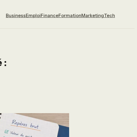
Business
Emploi
Finance
Formation
Marketing
Tech
 :