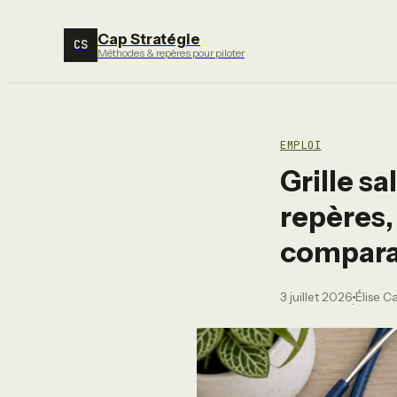
Cap Stratégie
CS
Méthodes & repères pour piloter
EMPLOI
Grille sa
repères,
comparai
3 juillet 2026
Élise C
·