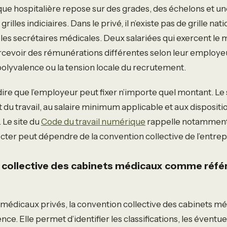
que hospitalière repose sur des grades, des échelons et u
illes indiciaires. Dans le privé, il n’existe pas de grille na
les secrétaires médicales. Deux salariées qui exercent l
cevoir des rémunérations différentes selon leur employeu
polyvalence ou la tension locale du recrutement.
ire que l’employeur peut fixer n’importe quel montant. Le s
 du travail, au salaire minimum applicable et aux dispositi
 Le site du
Code du travail numérique
rappelle notamment 
er peut dépendre de la convention collective de l’entrep
 collective des cabinets médicaux comme réfé
 médicaux privés, la convention collective des cabinets mé
ce. Elle permet d’identifier les classifications, les éventu