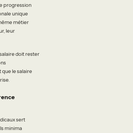
ne progression
tionale unique
e même métier
r, leur
alaire doit rester
ons
que le salaire
rise.
rence
dicaux sert
els minima