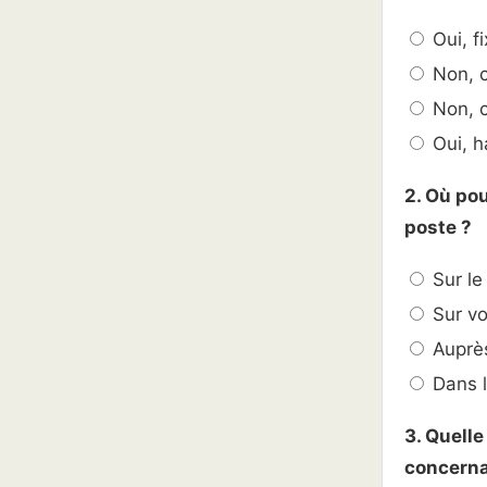
Oui, fi
Non, c
Non, c
Oui, h
2. Où pou
poste ?
Sur le
Sur vo
Auprès
Dans l
3. Quelle
concernan