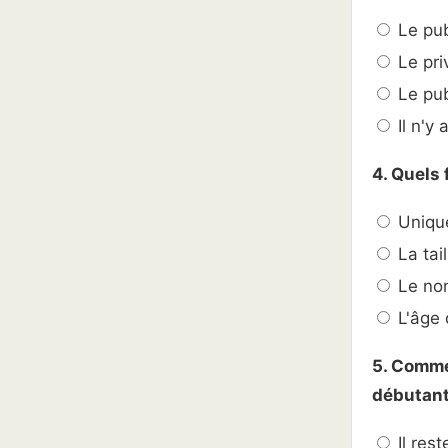
Le pub
Le priv
Le publ
Il n'y
4. Quels 
Unique
La tail
Le nom
L'âge 
5. Comme
débutant
Il res