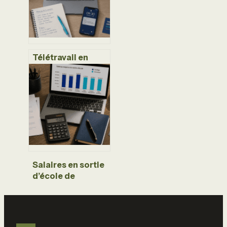
pour votre
dossier
Télétravail en
alternance : cadre
légal, conditions
d’éligibilité et
méthodes pour
réussir à distance
Salaires en sortie
d’école de
commerce :
chiffres réels,
disparités et
leviers de