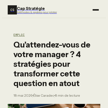
Cap Stratégie
CS
Méthodes & repères pour piloter
EMPLOI
Qu’attendez-vous de
votre manager ? 4
stratégies pour
transformer cette
question en atout
18 mai 2026
Élise Caradec
8 min de lecture
·
·