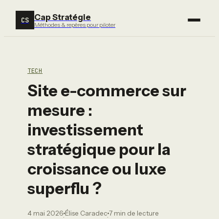
Cap Stratégie
CS
Méthodes & repères pour piloter
TECH
Site e-commerce sur
mesure :
investissement
stratégique pour la
croissance ou luxe
superflu ?
4 mai 2026
Élise Caradec
7 min de lecture
·
·