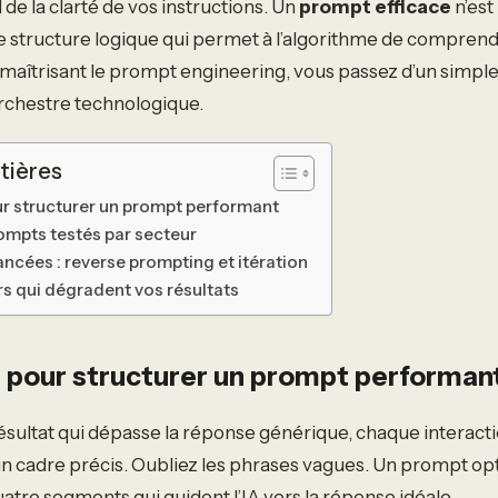
e la clarté de vos instructions. Un
prompt efficace
n’est
e structure logique qui permet à l’algorithme de comprend
 maîtrisant le prompt engineering, vous passez d’un simple 
orchestre technologique.
tières
our structurer un prompt performant
mpts testés par secteur
ncées : reverse prompting et itération
urs qui dégradent vos résultats
rs pour structurer un prompt performan
ésultat qui dépasse la réponse générique, chaque interac
un cadre précis. Oubliez les phrases vagues. Un prompt op
re segments qui guident l’IA vers la réponse idéale.