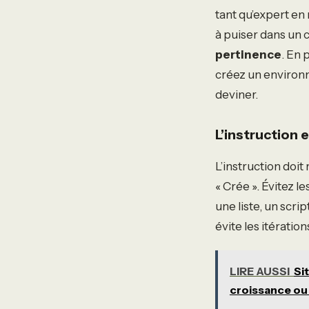
tant qu’expert en 
à puiser dans un 
pertinence
. En 
créez un environn
deviner.
L’instruction 
L’instruction doit 
« Crée ». Évitez 
une liste, un scri
évite les itératio
LIRE AUSSI
Si
croissance ou 