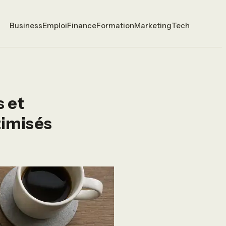
Business
Emploi
Finance
Formation
Marketing
Tech
s et
timisés