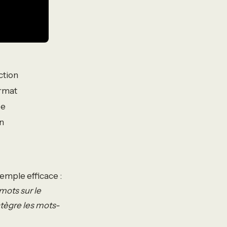
ction
ormat
ée
on
xemple efficace :
mots sur le
intègre les mots-