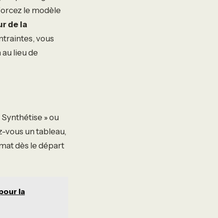
 forcez le modèle
r de la
ontraintes, vous
au lieu de
« Synthétise » ou
z-vous un tableau,
rmat dès le départ
pour la