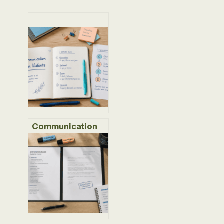
Communication
Non Violente : 4
étapes et 12
exemples pour
transformer vos
conflits en
dialogue