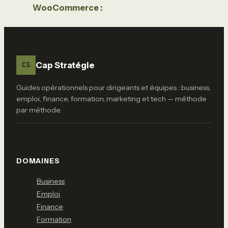
WooCommerce :
3 piliers pour
transformer
WordPress en
boutique rentable
Cap Stratégie
CS
Guides opérationnels pour dirigeants et équipes : business,
emploi, finance, formation, marketing et tech — méthode
par méthode.
DOMAINES
Business
Emploi
Finance
Formation