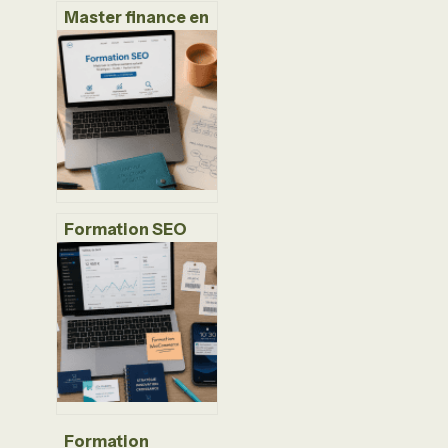
Master finance en
alternance : 3
parcours
spécialisés pour
réussir son
insertion en
banque
Formation SEO
débutant : 12
heures pour
dompter Google
et booster votre
visibilité
Formation