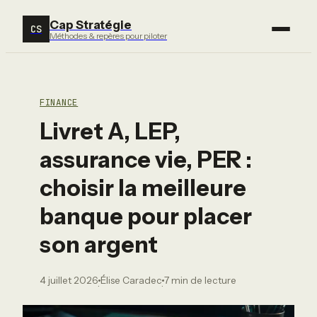
Cap Stratégie
CS
Méthodes & repères pour piloter
FINANCE
Livret A, LEP,
assurance vie, PER :
choisir la meilleure
banque pour placer
son argent
4 juillet 2026
Élise Caradec
7 min de lecture
·
·