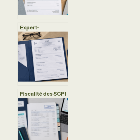
Expert-
comptable pour
SASU : 30 %
d’économie et 4
pièges à éviter
lors du choix de
votre cabinet
Fiscalité des SCPI
étrangères :
comment
optimiser vos
revenus et éviter
la double
imposition