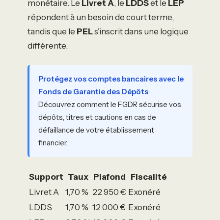
monétaire. Le
Livret A
, le
LDDS
et le
LEP
répondent à un besoin de court terme,
tandis que le
PEL
s’inscrit dans une logique
différente.
Protégez vos comptes bancaires avec le
Fonds de Garantie des Dépôts
·
Découvrez comment le FGDR sécurise vos
dépôts, titres et cautions en cas de
défaillance de votre établissement
financier.
Support
Taux
Plafond
Fiscalité
Livret A
1,70 %
22 950 €
Exonéré
LDDS
1,70 %
12 000 €
Exonéré