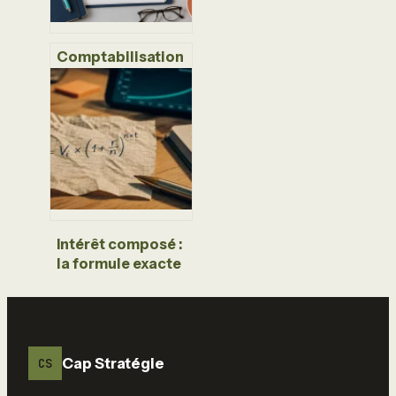
Comptabilisation
des prestations
de service :
comptes 706, 604
ou 611, comment
choisir sans
erreur ?
Intérêt composé :
la formule exacte
et 3 leviers pour
décupler votre
capital
Cap Stratégie
CS