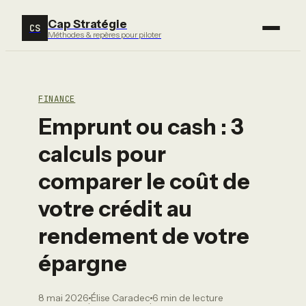
Cap Stratégie
CS
Méthodes & repères pour piloter
FINANCE
Emprunt ou cash : 3
calculs pour
comparer le coût de
votre crédit au
rendement de votre
épargne
8 mai 2026
Élise Caradec
6 min de lecture
·
·