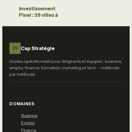
Investissement
Pinel : 39 villes à
éviter pour
protéger votre
rentabilité et
votre patrimoine
Cap Stratégie
CS
Guides opérationnels pour dirigeants et équipes : business,
emploi, finance, formation, marketing et tech — méthode
par méthode.
DOMAINES
Business
Emploi
Finance