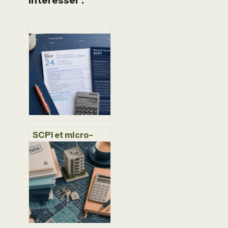
Intéresser :
SCPI et micro-
foncier :
conditions
d’éligibilité, seuils
de revenus et
stratégie fiscale