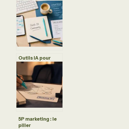
8 indicateurs clés
pour piloter votre
rentabilité et
booster vos
ventes
Outils IA pour
community
management :
automatisez vos
posts sans perdre
votre âme
éditoriale
5P marketing : le
pilier