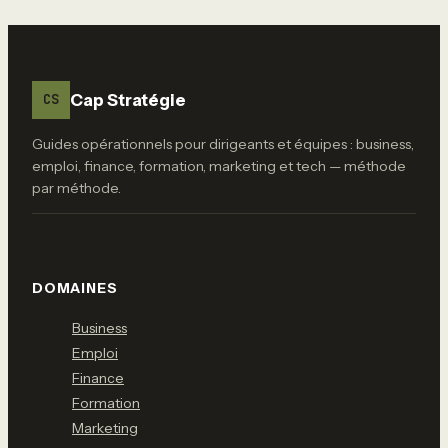
« Personnes » et 4
leviers pour
muscler votre mix
Cap Stratégie
CS
Guides opérationnels pour dirigeants et équipes : business,
emploi, finance, formation, marketing et tech — méthode
par méthode.
DOMAINES
Business
Emploi
Finance
Formation
Marketing