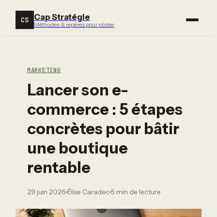
Cap Stratégie
CS
Méthodes & repères pour piloter
MARKETING
Lancer son e-
commerce : 5 étapes
concrètes pour bâtir
une boutique
rentable
29 juin 2026
Élise Caradec
5 min de lecture
·
·