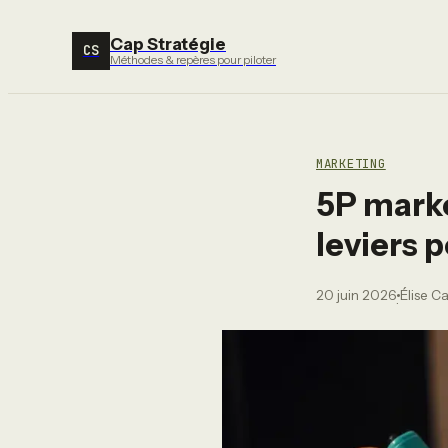
Cap Stratégie
CS
Méthodes & repères pour piloter
MARKETING
5P market
leviers 
20 juin 2026
Élise C
·