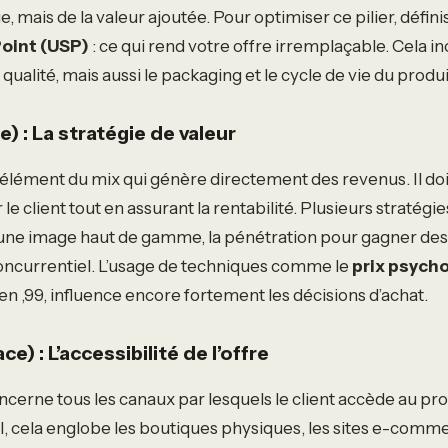
 mais de la valeur ajoutée. Pour optimiser ce pilier, défini
Point (USP)
: ce qui rend votre offre irremplaçable. Cela inc
a qualité, mais aussi le packaging et le cycle de vie du produi
ce) : La stratégie de valeur
l élément du mix qui génère directement des revenus. Il doit
le client tout en assurant la rentabilité. Plusieurs stratégies
une image haut de gamme, la pénétration pour gagner des
oncurrentiel. L’usage de techniques comme le
prix psych
en ,99, influence encore fortement les décisions d’achat.
ce) : L’accessibilité de l’offre
oncerne tous les canaux par lesquels le client accède au pr
cela englobe les boutiques physiques, les sites e-commer