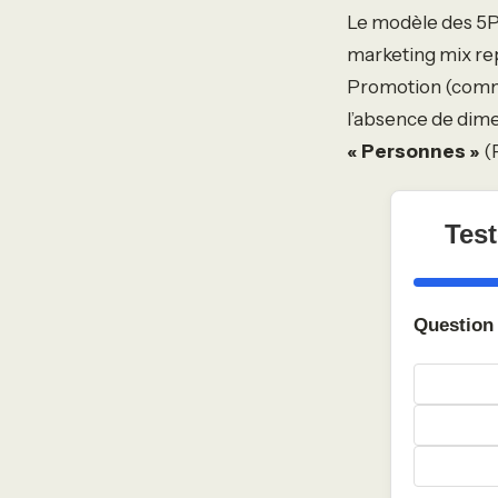
Le modèle des 5P 
marketing mix repos
Promotion (commu
l’absence de dime
« Personnes »
(P
Tes
Question 