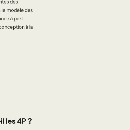
entes des
a le modèle des
ance à part
 conception à la
l les 4P ?