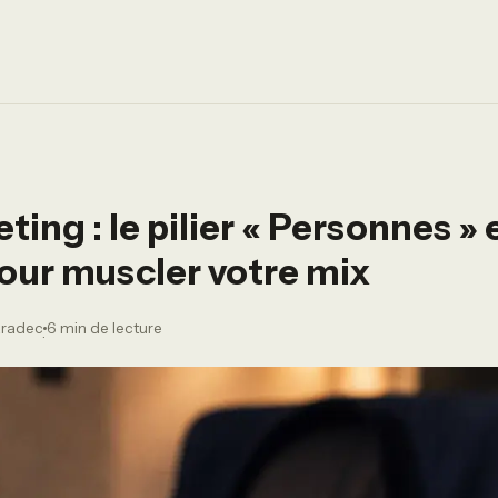
ing : le pilier « Personnes » 
pour muscler votre mix
aradec
6 min de lecture
·