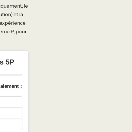
iquement, le
ution) et la
’expérience,
ième P, pour
s 5P
palement :