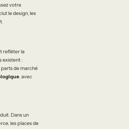
ssez votre
lut le design, les
t.
 refléter la
 existent :
 parts de marché
ologique
, avec
oduit. Dans un
ce, les places de