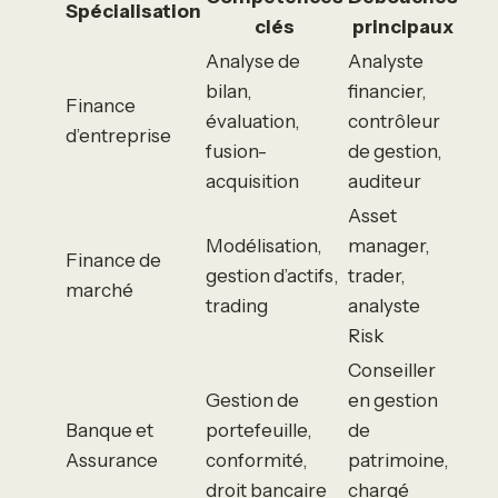
Spécialisation
clés
principaux
Analyse de
Analyste
bilan,
financier,
Finance
évaluation,
contrôleur
d’entreprise
fusion-
de gestion,
acquisition
auditeur
Asset
Modélisation,
manager,
Finance de
gestion d’actifs,
trader,
marché
trading
analyste
Risk
Conseiller
Gestion de
en gestion
Banque et
portefeuille,
de
Assurance
conformité,
patrimoine,
droit bancaire
chargé