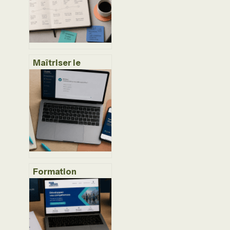
financement
Maîtriser le
parcours client : 4
ateliers pour
transformer
l’expérience
utilisateur en
levier de
croissance
Formation
chatbot : 5
compétences
techniques pour
concevoir des
agents IA fiables