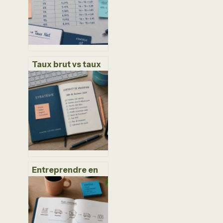
pour valider votre
demande
Taux brut vs taux
net : pourquoi
votre épargne
rapporte moins
que ce que vous
croyez ?
Entreprendre en
2024 : 12 modèles
rentables entre
IA, écologie et
services de