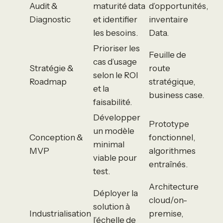
Audit &
maturité data
d’opportunités,
Diagnostic
et identifier
inventaire
les besoins.
Data.
Prioriser les
Feuille de
cas d’usage
Stratégie &
route
selon le ROI
Roadmap
stratégique,
et la
business case.
faisabilité.
Développer
Prototype
un modèle
Conception &
fonctionnel,
minimal
MVP
algorithmes
viable pour
entraînés.
test.
Architecture
Déployer la
cloud/on-
solution à
Industrialisation
premise,
l’échelle de