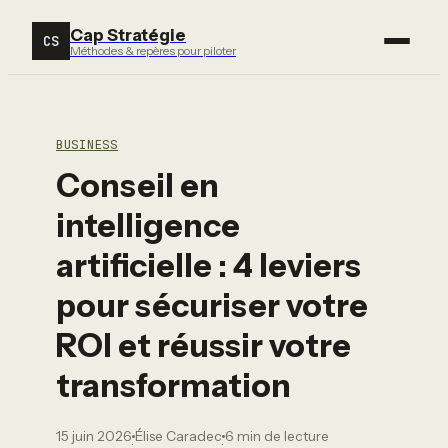
Cap Stratégie
CS
Méthodes & repères pour piloter
BUSINESS
Conseil en
intelligence
artificielle : 4 leviers
pour sécuriser votre
ROI et réussir votre
transformation
15 juin 2026
Élise Caradec
6 min de lecture
·
·