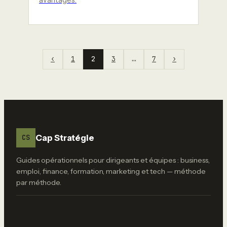
avantages.
‹
1
2
3
…
7
›
Cap Stratégie
CS
Guides opérationnels pour dirigeants et équipes : business,
emploi, finance, formation, marketing et tech — méthode
par méthode.