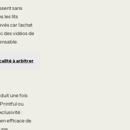
issent sans
les lits
vés car l’achat
ec des vidéos de
ensable.
alité à arbitrer
duit une fois
rintful ou
clusivité :
en efficace de
 une