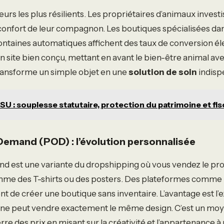
teurs les plus résilients. Les propriétaires d’animaux invest
onfort de leur compagnon. Les boutiques spécialisées dans 
fontaines automatiques affichent des taux de conversion éle
n site bien conçu, mettant en avant le bien-être animal av
ransforme un simple objet en une
solution de soin
indisp
SU : souplesse statutaire, protection du patrimoine et fisc
 Demand (POD) : l’évolution personnalisée
d est une variante du dropshipping où vous vendez le pro
mme des T-shirts ou des posters. Des plateformes comme P
t de créer une boutique sans inventaire. L’avantage est l’ex
 ne peut vendre exactement le même design. C’est un moy
re des prix en misant sur la créativité et l’appartenance à