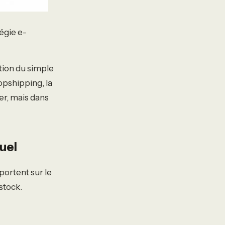
égie e-
tion du simple
opshipping, la
er, mais dans
uel
portent sur le
stock.