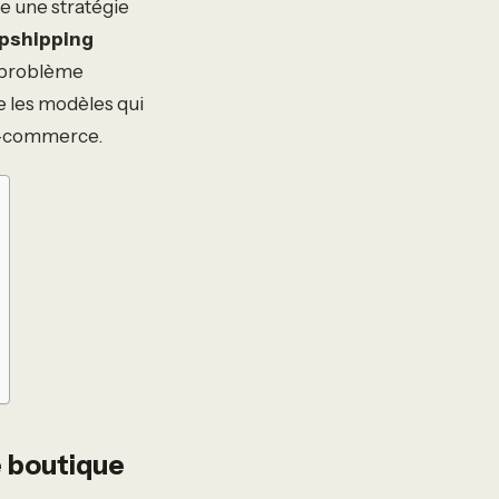
ge une stratégie
pshipping
n problème
e les modèles qui
 e-commerce.
e boutique