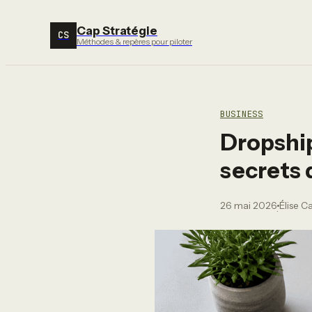
Cap Stratégie
CS
Méthodes & repères pour piloter
BUSINESS
Dropship
secrets 
26 mai 2026
Élise C
·