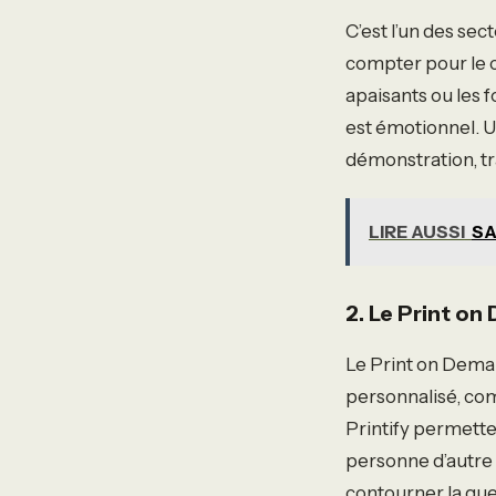
C’est l’un des sec
compter pour le c
apaisants ou les 
est émotionnel. U
démonstration, t
LIRE AUSSI
SA
2. Le Print on
Le Print on Deman
personnalisé, co
Printify permetten
personne d’autre
contourner la guer