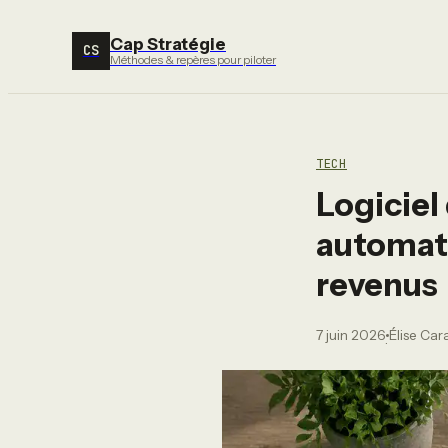
Cap Stratégie
CS
Méthodes & repères pour piloter
TECH
Logiciel 
automati
revenus
7 juin 2026
Élise Ca
·