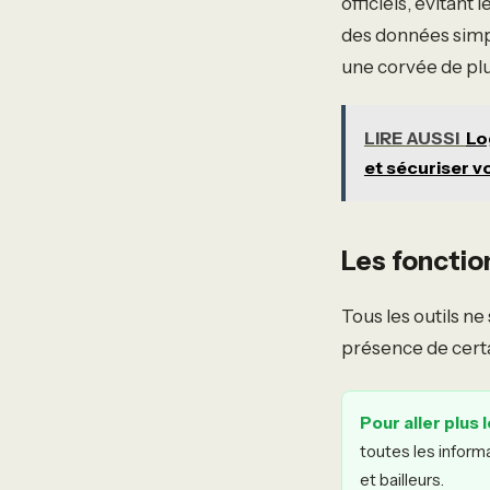
officiels, évitant 
des données simpl
une corvée de plu
LIRE AUSSI
Lo
et sécuriser v
Les fonctio
Tous les outils ne
présence de certai
Pour aller plus l
toutes les informa
et bailleurs.