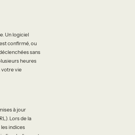
. Un logiciel
st confirmé, ou
déclenchées sans
plusieurs heures
 votre vie
mises à jour
L). Lors de la
les indices