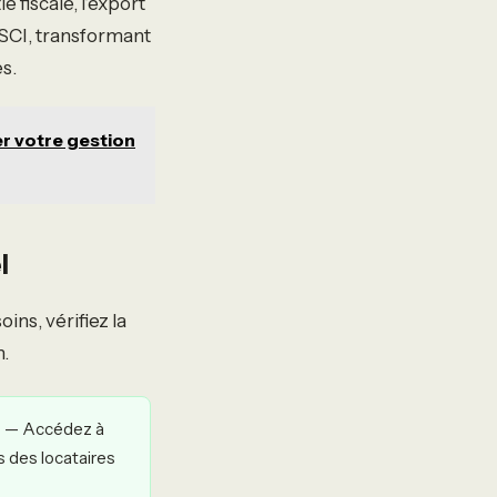
e fiscale, l’export
 SCI, transformant
s.
er votre gestion
l
ins, vérifiez la
n.
t
— Accédez à
ns des locataires