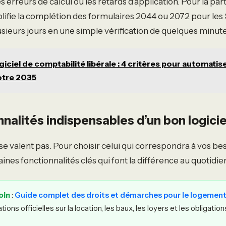
les erreurs de calcul ou les retards d’application. Pour la parti
ifie la complétion des formulaires 2044 ou 2072 pour les
sieurs jours en une simple vérification de quelques minute
giciel de comptabilité libérale : 4 critères pour automatis
otre 2035
nnalités indispensables d’un bon logicie
 se valent pas. Pour choisir celui qui correspondra à vos beso
nes fonctionnalités clés qui font la différence au quotidie
oin
:
Guide complet des droits et démarches pour le logemen
tions officielles sur la location, les baux, les loyers et les obligatio