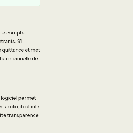
otre compte
rants. S’il
a quittance et met
cation manuelle de
 logiciel permet
n clic, il calcule
Cette transparence