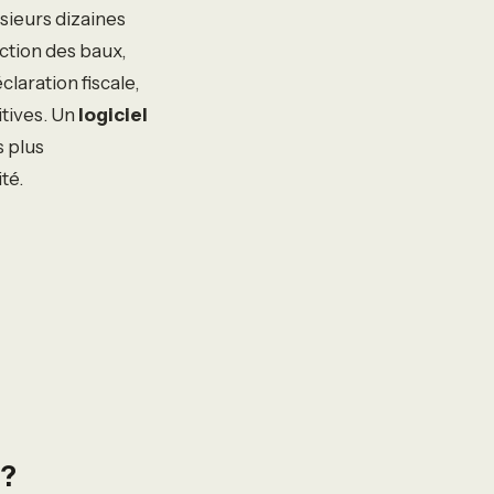
usieurs dizaines
action des baux,
claration fiscale,
itives. Un
logiciel
s plus
té.
 ?