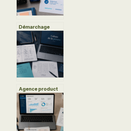
Démarchage
téléphonique par
IA : pourquoi les
protections
classiques
échouent et
comment
reprendre le
contrôle
Agence product
discovery : 4
leviers pour
valider vos idées
et éviter les
développements
inutiles