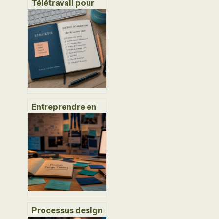
Télétravail pour
raison de santé : 3
documents
indispensables
pour valider votre
demande
Entreprendre en
2024 : 12 modèles
rentables entre
IA, écologie et
services de
proximité
Processus design