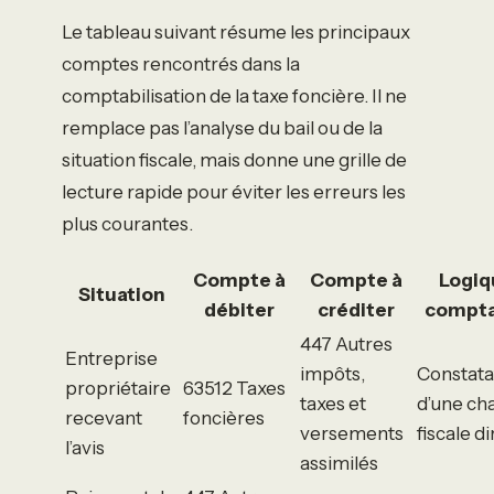
Le tableau suivant résume les principaux
comptes rencontrés dans la
comptabilisation de la taxe foncière. Il ne
remplace pas l’analyse du bail ou de la
situation fiscale, mais donne une grille de
lecture rapide pour éviter les erreurs les
plus courantes.
Compte à
Compte à
Logiq
Situation
débiter
créditer
compta
447 Autres
Entreprise
impôts,
Constata
propriétaire
63512 Taxes
taxes et
d’une ch
recevant
foncières
versements
fiscale d
l’avis
assimilés