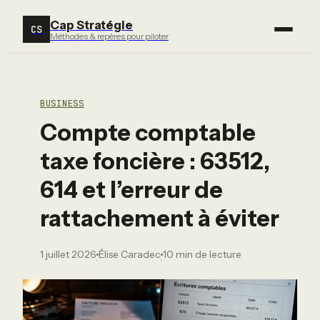
Cap Stratégie
CS
Méthodes & repères pour piloter
BUSINESS
Compte comptable
taxe foncière : 63512,
614 et l’erreur de
rattachement à éviter
1 juillet 2026
Élise Caradec
10 min de lecture
·
·