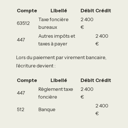
Compte
Libellé
Débit
Crédit
Taxe foncière
2 400
63512
bureaux
€
Autres impôts et
2 400
447
taxes à payer
€
Lors du paiement par virement bancaire,
l’écriture devient :
Compte
Libellé
Débit
Crédit
Règlement taxe
2 400
447
foncière
€
2 400
512
Banque
€