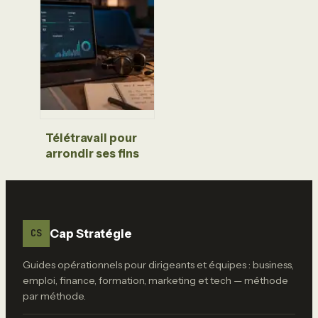
thinking : 5 étapes
pour transformer
vos idées en
solutions réelles
Télétravail pour
arrondir ses fins
de mois : 15 à 45 €
de l’heure sans
quitter son salon
Cap Stratégie
CS
Guides opérationnels pour dirigeants et équipes : business,
emploi, finance, formation, marketing et tech — méthode
par méthode.