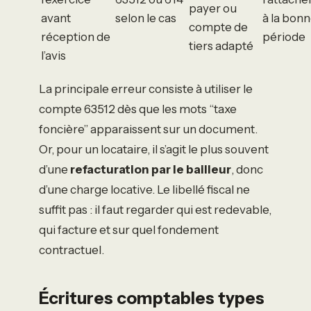
payer ou
avant
selon le cas
à la bon
compte de
réception de
période
tiers adapté
l’avis
La principale erreur consiste à utiliser le
compte 63512 dès que les mots “taxe
foncière” apparaissent sur un document.
Or, pour un locataire, il s’agit le plus souvent
d’une
refacturation par le bailleur
, donc
d’une charge locative. Le libellé fiscal ne
suffit pas : il faut regarder qui est redevable,
qui facture et sur quel fondement
contractuel.
Écritures comptables types