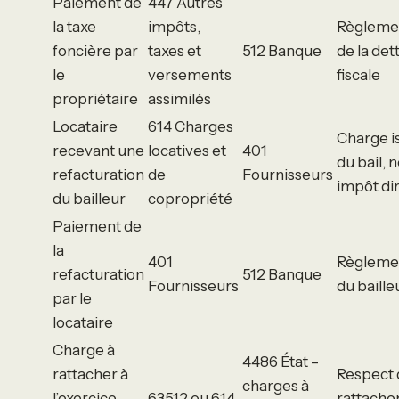
Paiement de
447 Autres
la taxe
impôts,
Règleme
foncière par
taxes et
512 Banque
de la det
le
versements
fiscale
propriétaire
assimilés
Locataire
614 Charges
Charge i
recevant une
locatives et
401
du bail, 
refacturation
de
Fournisseurs
impôt di
du bailleur
copropriété
Paiement de
la
401
Règleme
refacturation
512 Banque
Fournisseurs
du baille
par le
locataire
Charge à
4486 État –
rattacher à
Respect 
charges à
l’exercice
63512 ou 614
rattach