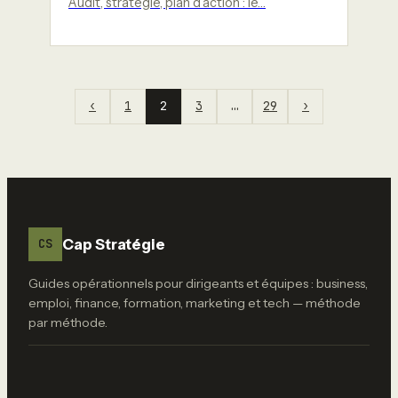
Audit, stratégie, plan d’action : le…
‹
1
2
3
…
29
›
Cap Stratégie
CS
Guides opérationnels pour dirigeants et équipes : business,
emploi, finance, formation, marketing et tech — méthode
par méthode.