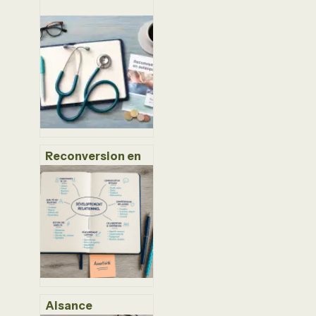
Reconversion en
ostéopathie : 5
ans d’études, 40
000 €
d’investissement
et une nouvelle vie
professionnelle
Aisance