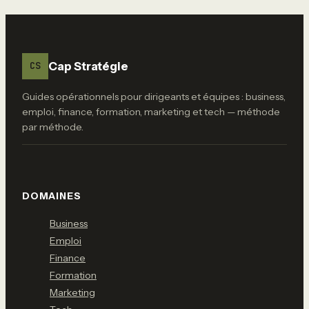
4 colonnes
indispensables et
les erreurs de
formule à éviter
Cap Stratégie
CS
Guides opérationnels pour dirigeants et équipes : business,
emploi, finance, formation, marketing et tech — méthode
par méthode.
DOMAINES
Business
Emploi
Finance
Formation
Marketing