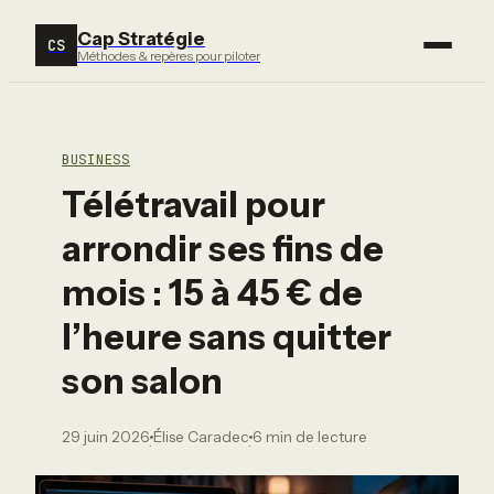
Cap Stratégie
CS
Méthodes & repères pour piloter
BUSINESS
Télétravail pour
arrondir ses fins de
mois : 15 à 45 € de
l’heure sans quitter
son salon
29 juin 2026
Élise Caradec
6 min de lecture
·
·