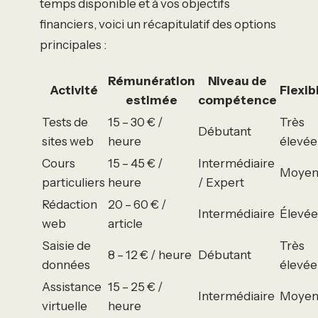
temps disponible et à vos objectifs
financiers, voici un récapitulatif des options
principales :
Rémunération
Niveau de
Activité
Flexib
estimée
compétence
Tests de
15 – 30 € /
Très
Débutant
sites web
heure
élevée
Cours
15 – 45 € /
Intermédiaire
Moyen
particuliers
heure
/ Expert
Rédaction
20 – 60 € /
Intermédiaire
Élevée
web
article
Saisie de
Très
8 – 12 € / heure
Débutant
données
élevée
Assistance
15 – 25 € /
Intermédiaire
Moyen
virtuelle
heure