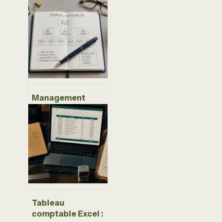
relationnelle : 3
piliers et 5
exercices pour
transformer vos
interactions
sociales
Management
directif : quand
l’utiliser sans
briser la
dynamique
d’équipe ?
Tableau
comptable Excel :